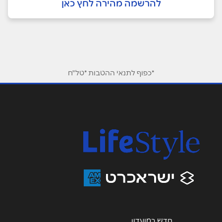
להרשמה מהירה לחץ כאן
*כפוף לתנאי ההטבות *טל"ח
חדש במועדון