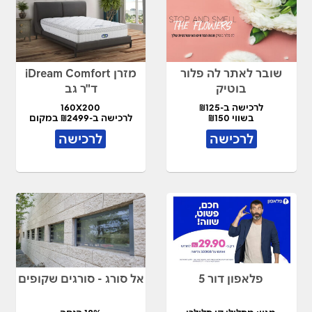
שובר לאתר לה פלור
מזרן iDream Comfort
בוטיק
ד"ר גב
לרכישה ב-₪125
160X200
בשווי ₪150
לרכישה ב-₪2499 במקום
₪5,450
לרכישה
לרכישה
פלאפון דור 5
אל סורג - סורגים שקופים