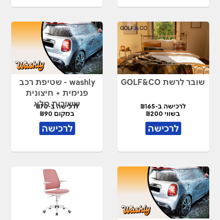
שובר לרשת GOLF&CO
washly - שטיפת רכב
פנימית + חיצונית
ששירות מלא
לרכישה ב-₪165
לרכישה ב-₪70
בשווי ₪200
במקום ₪90
לרכישה
לרכישה