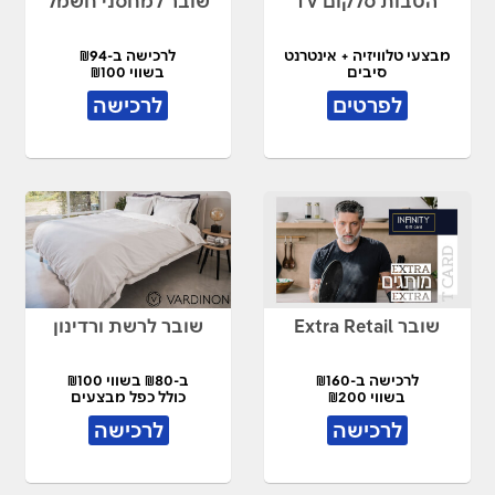
הטבות סלקום TV
שובר למחסני חשמל
מבצעי טלוויזיה + אינטרנט
לרכישה ב-₪94
סיבים
בשווי ₪100
לפרטים
לרכישה
שובר Extra Retail
שובר לרשת ורדינון
לרכישה ב-₪160
ב-₪80 בשווי ₪100
בשווי ₪200
כולל כפל מבצעים
לרכישה
לרכישה