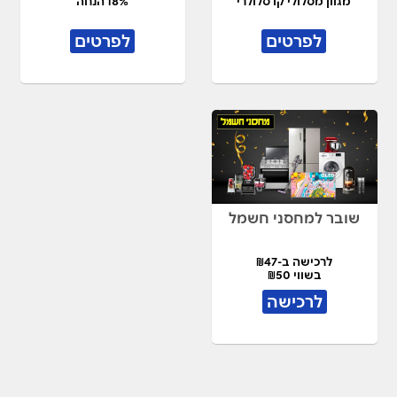
מגוון מסלולי קו סלולרי
18% הנחה
לפרטים
לפרטים
שובר למחסני חשמל
לרכישה ב-₪47
בשווי ₪50
לרכישה