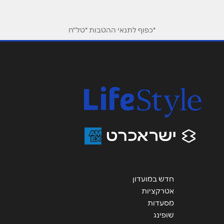
*כפוף לתנאי ההטבות *טל"ח
חדש במועדון
אטרקציות
מסעדות
שופינג