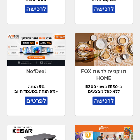
לרכישה
לרכישה
תו קנייה לרשת FOX
NofDeal
HOME
ב-₪150 בשווי ₪300
5% הנחה
ללא כפל מבצעים
+5% הנחה במעמד חיוב
לרכישה
לפרטים