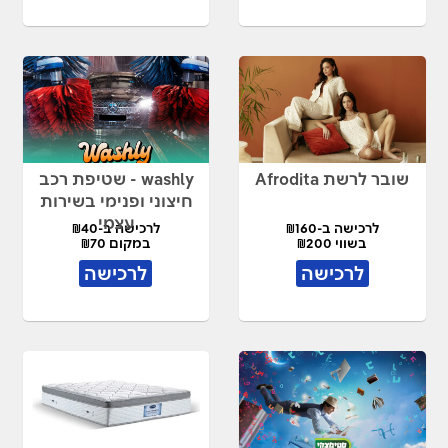
שובר לרשת Afrodita
washly - שטיפת רכב
חיצוני ופנימי בשירות
עצמי
לרכישה ב-₪160
לרכישה ב-₪40
בשווי ₪200
במקום ₪70
לרכישה
לרכישה