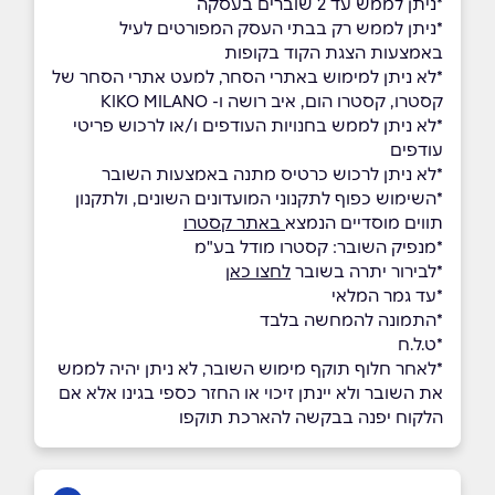
*ניתן לממש עד 2 שוברים בעסקה
*ניתן לממש רק בבתי העסק המפורטים לעיל
באמצעות הצגת הקוד בקופות
*לא ניתן למימוש באתרי הסחר, למעט אתרי הסחר של
קסטרו, קסטרו הום, איב רושה ו- KIKO MILANO
*לא ניתן לממש בחנויות העודפים ו/או לרכוש פריטי
עודפים
*לא ניתן לרכוש כרטיס מתנה באמצעות השובר
*השימוש כפוף לתקנוני המועדונים השונים, ולתקנון
תווים מוסדיים הנמצא
באתר קסטרו
*מנפיק השובר: קסטרו מודל בע"מ
*לבירור יתרה בשובר
לחצו כאן
*עד גמר המלאי
*התמונה להמחשה בלבד
*ט.ל.ח
*לאחר חלוף תוקף מימוש השובר, לא ניתן יהיה לממש
את השובר ולא יינתן זיכוי או החזר כספי בגינו אלא אם
הלקוח יפנה בבקשה להארכת תוקפו