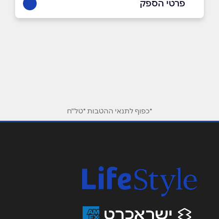
פרטי הספק
03-9032589
באתר
בפייסבוק
באינסטגרם
ביוטיוב
*כפוף לתנאי ההטבות *טל"ח
שם מלא
*
טלפון
*
אימייל
*
נושא
*