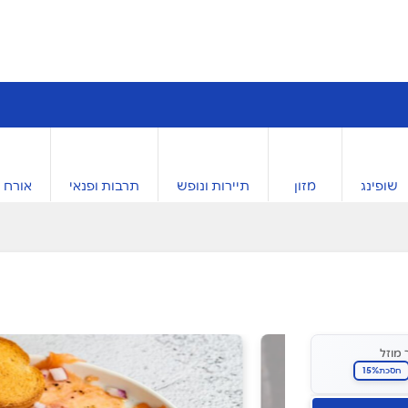
שופינג
מזון
תיירות ונופש
תרבות ופנאי
אורח ח
 מוזל
15%
חסכת