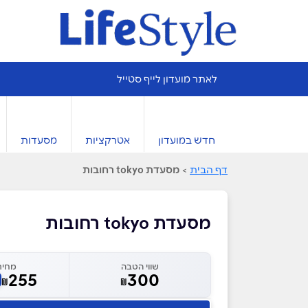
לאתר מועדון לייף סטייל
חדש במועדון
אטרקציות
מסעדות
דף הבית
>
מסעדת tokyo רחובות
מסעדת tokyo רחובות
שווי הטבה
מחיר
255
300
₪
₪