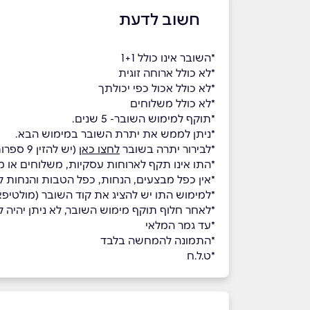
חשוב לדעת
*השובר אינו כולל 1+1
*לא כולל ארוחה זוגית
*לא כולל אכול כפי יכולתך
*לא כולל משלוחים
*תוקף למימוש השובר- 5 שנים.
*ניתן לממש את יתרת השובר במימוש הבא.
*לבירור יתרה בשובר
לחצו כאן
(יש להזין 9 ספרות ראשונות בלבד של הקוד)
*התו אינו תקף לארוחות עסקיות, משלוחים או מ
*אין כפל מבצעים, הנחות, כפל הטבות והנחות לח
*למימוש התו יש להציג את קוד השובר (מולטי
*לאחר חלוף תוקף מימוש השובר, לא ניתן יהיה למ
*עד גמר המלאי
*התמונה להמחשה בלבד
*ט.ל.ח