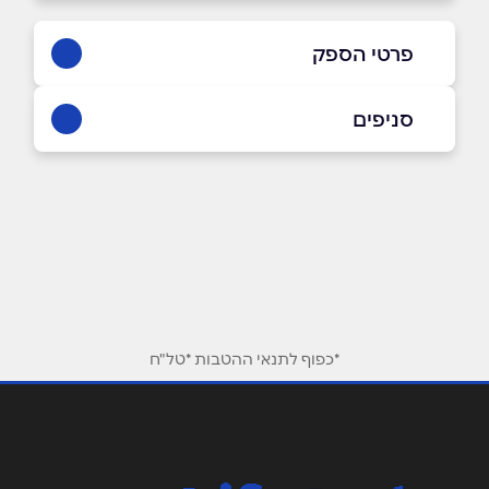
פרטי הספק
03-5175179
סניפים
באתר
בפייסבוק
באינסטגרם
תל אביב
הירקון 12
03-5175179
שם מלא
*
טלפון
*
*כפוף לתנאי ההטבות *טל"ח
אימייל
*
נושא
*