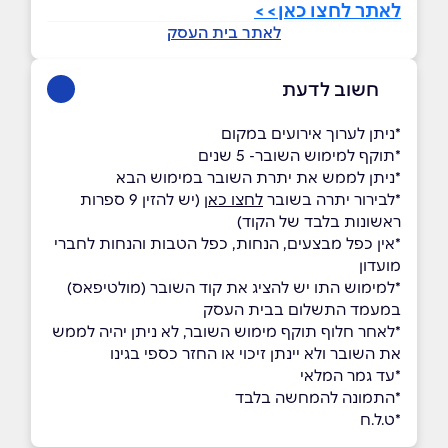
לאתר לחצו כאן>>
לאתר בית העסק
חשוב לדעת
*ניתן לערוך אירועים במקום
*תוקף למימוש השובר- 5 שנים
*ניתן לממש את יתרת השובר במימוש הבא
*לבירור יתרה בשובר
לחצו כאן
(יש להזין 9 ספרות
ראשונות בלבד של הקוד)
*אין כפל מבצעים, הנחות, כפל הטבות והנחות לחברי
מועדון
*למימוש התו יש להציג את קוד השובר (מולטיפאס)
במעמד התשלום בבית העסק
*לאחר חלוף תוקף מימוש השובר, לא ניתן יהיה לממש
את השובר ולא יינתן זיכוי או החזר כספי בגינו
*עד גמר המלאי
*התמונה להמחשה בלבד
*ט.ל.ח