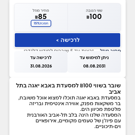
שווי הטבה
מחיר מוזל
85
100
₪
₪
15%
חסכת
לרכישה >
מחיר מוזל
— זכאות עד 5 שוברים לחודש קלנדרי
ניתן למימוש עד
לרכישה עד
31.08.2026
08.08.2031
שובר בשווי
100 למסעדת באבא יאגה בתל
₪
אביב
במסעדת באבא יאגה תוכלו למצוא אוכל משובח,
בר משקאות מפנק, אווירה אינטימית ובריזה
מלטפת מכיוון הים.
המסעדה שלנו הינה בלב תל-אביב האורבנית
עם פיוז’ן של טעמים מקומיים, אירופאיים
וים-תיכוניים.