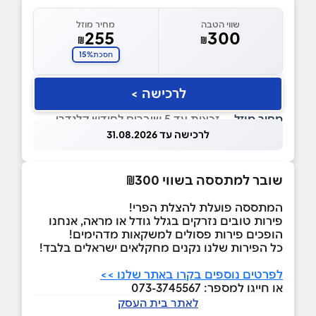
שווי הטבה
מחיר מוזל
255
300
₪
₪
15%
חסכת
לרכישה >
מחיר מוזל
— זכאות עד 5 שוברים לחודש קלנדרי
לרכישה עד 31.08.2026
שובר למתססה בשווי ₪300
המתססה פועלת להצלת הפרי!
פירות טובים נזרקים בגלל גודל או מראה, אנחנו
הופכים פירות פסולים למשקאות מדהימים!
כל הפירות שלנו נקנים מחקלאים ישראלים בלבד!
לפרטים נוספים בקרו באתר שלנו >>
או חייגו למספר: 073-3745567
לאתר בית העסק