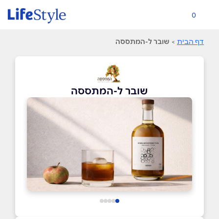
0
דף הבית
>
שובר ל-המתססה
שובר ל-המתססה