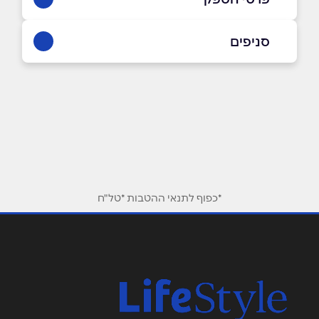
073-3745567
סניפים
באתר
בפייסבוק
באינסטגרם
יד השמונה
073-3745567
שם מלא
*
טלפון
*
*כפוף לתנאי ההטבות *טל"ח
אימייל
*
נושא
*
אנא חזרו אלי בקשר ל...