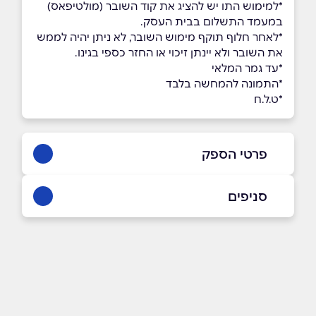
*למימוש התו יש להציג את קוד השובר (מולטיפאס)
במעמד התשלום בבית העסק.
*לאחר חלוף תוקף מימוש השובר, לא ניתן יהיה לממש
את השובר ולא יינתן זיכוי או החזר כספי בגינו.
*עד גמר המלאי
*התמונה להמחשה בלבד
*ט.ל.ח
פרטי הספק
1700-500-993
סניפים
באתר
בפייסבוק
באינסטגרם
ראשון לציון, כשר
שדרות נים 2, ראשון לציון
1700-555-993
שם מלא
*