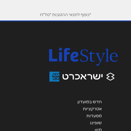
ראש העין
טלפון
*
*כפוף לתנאי ההטבות *טל"ח
זהרה אלפסיה 3
אימייל
*
03-7301770
נושא
*
רחובות
אנא חזרו אלי בקשר ל...
פארק המדע המדע 6
הודעה
*
1700-500993
ראשון לציון
חדש במועדון
אטרקציות
ילדי טהרן 5
שליחה
מסעדות
1700-500993
שופינג
מזון