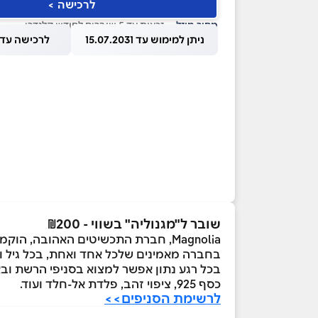
לרכישה >
מחיר מוזל
— זכאות עד 5 שוברים לחודש קלנדרי
ניתן למימוש עד 15.07.2031
לרכישה עד 1.08.2026
שובר ל"מגנוליה" בשווי - ₪200
Magnolia, חברת התכשיטים האהובה, הוקמה בשנת 1996, וכיום מונה יותר מ-90 סניפים בפריסה בין-לאומית, בישראל ובפורטוגל.
בחברה מאמינים שלכל אחד ואחת, בכל גיל ובכ
כסף 925, ציפוי זהב, פלדת אל-חלד ועוד.
לרשימת הסניפים>>