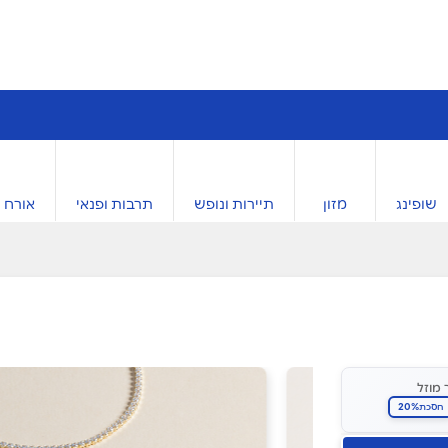
שופינג
מזון
תיירות ונופש
תרבות ופנאי
אורח ח
 מוזל
20%
חסכת