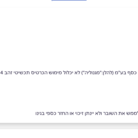
ן:"מגנוליה") לא יכלול מימוש הכרטיס תכשיטי זהב 14 קראט והשעונים מכל הסוגים
מש את השובר ולא יינתן זיכוי או החזר כספי בגינו