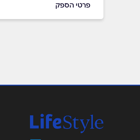
פרטי הספק
09-7931800
באתר
שם מלא
*
טלפון
*
נושא
*
אנא חזרו אלי בקשר ל...
הודעה
*