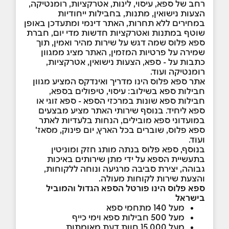
רחב של ספא, עיסוי, לינות, אטרקציות, רומנטיקה,
הצעות נישואין, מתנות, בחבילות ייחודיות
במחירים ללא תחרות, האתר דינמי ומתעדכן באופן
שוטף במתנות ואטרקציות חדשות מדי יום, חברת
ספא פלוס שמה דגש על שירות מהיר ואמין, תוך
שמירה על פרטיות המזמין, האתר מציג ממגוון
כתבות על - ספא, הצעות נישואין, אטרקציות,
רומנטיקה ועוד.
אתר ספא פלוס הינו מדריך ואינדקס המציע מגוון
חבילות ספא בשילוב: עיסוי, טיפולים בספא,
חבילות ספא שונות במרכזי הספא - ספא זוגי או
ספא ליחיד. בנוסף שירותי האתר מציע מבצעים
במועדוני ספא מובילים, הנחות בלעדיות לאתר
ספא פלוס, שוברים בכל הארץ, יום פינוק, מסאז'
ועוד.
בנוסף, ספא פלוס בנתה מותג חזק ומוניטין
בתעשיית הספא על ידי מתן שירותים באיכות
גבוהה, יצירת סביבה מרגיעה ונוחה ללקוחות,
והצעת שירות לקוחות מעולה.
ספא פלוס הינו פורטל הספא הגדול והמוביל
בישראל
מעל 140 מתחמי ספא
מעל 500 חבילות ספא וימי כייף
מעל 15,000 חוות דעת מאומתות