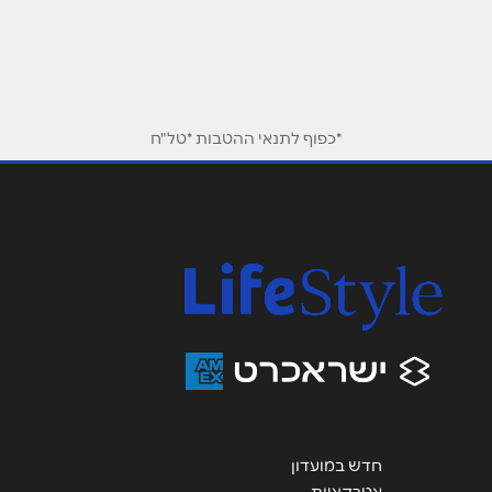
שם מלא
*
טלפון
*
*כפוף לתנאי ההטבות *טל"ח
אימייל
*
נושא
*
אנא חזרו אלי בקשר ל...
הודעה
*
חדש במועדון
שליחה