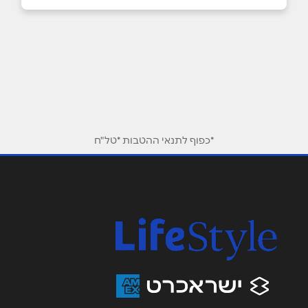
שם מלא
*
טלפון
*
*כפוף לתנאי ההטבות *טל"ח
אימייל
*
נושא
*
אנא חזרו אלי בקשר ל...
הודעה
*