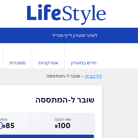
לאתר מועדון לייף סטייל
חדש במועדון
אטרקציות
מסעדות
דף הבית
>
שובר ל-המתססה
שובר ל-המתססה
שווי הטבה
מחיר
85
100
₪
₪