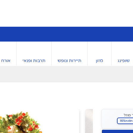
שופינג
מזון
תיירות ונופש
תרבות ופנאי
אורח ח
 מוזל
15%
חסכת