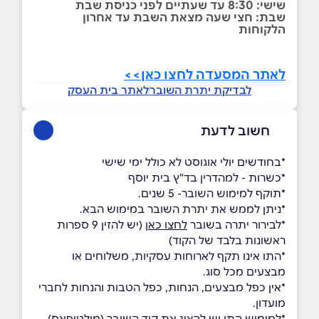
שישי: 8:30 עד שעתיים לפני כניסת שבת
שבת: חצי שעה מצאת השבת עד אחרון
הלקוחות
לאתר המסעדה לחצו כאן>>
לבדיקת יתרת השובר
לאתר בית העסק
חשוב לדעת
*בחודשים יולי אוגוסט לא כולל ימי שישי
*כשרות - למהדרין בד"ץ בית יוסף
*תוקף למימוש השובר- 5 שנים.
*ניתן לממש את יתרת השובר במימוש הבא.
*לבירור יתרה בשובר
לחצו כאן
(יש להזין 9 ספרות
ראשונות בלבד של הקוד)
*התו אינו תקף לארוחות עסקיות, משלוחים או
מבצעים מכל סוג.
*אין כפל מבצעים, הנחות, כפל הטבות והנחות לחברי
מועדון.
*למימוש התו יש להציג את קוד השובר (מולטיפאס)