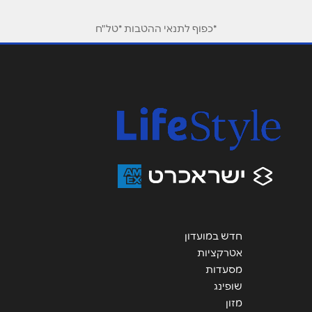
טלפון
*
*כפוף לתנאי ההטבות *טל"ח
אימייל
*
נושא
*
אנא חזרו אלי בקשר ל...
הודעה
*
חדש במועדון
אטרקציות
שליחה
מסעדות
שופינג
מזון