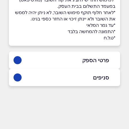
במעמד התשלום בבית העסק.
*לאחר חלוף תוקף מימוש השובר, לא ניתן יהיה לממש
את השובר ולא יינתן זיכוי או החזר כספי בגינו.
*עד גמר המלאי
*התמונה להמחשה בלבד
*ט.ל.ח
פרטי הספק
08-9757800
סניפים
באתר
בפייסבוק
באינסטגרם
אשדוד
קניון סימול הגדוד העברי 6
08-9757800
שם מלא
*