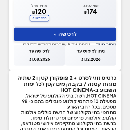
שווי הטבה
מחיר מוזל
120
174
₪
₪
31%
חסכת
לרכישה >
מחיר מוזל
— זכאות עד 5 שוברים לחודש קלנדרי
ניתן למימוש עד
לרכישה עד
31.08.2026
31.12.2026
כרטיס זוגי לסרט + 2 פופקורן קטן ו 2 שתיה
מוגזת קטנה / בקבוק מים קטן
לכל ימות
השבוע ב-HOT CINEMA
HOT CINEMA, רשת בתי הקולנוע של ישראל,
מפעילה 10 מתחמי קולנוע מובילים בהם כ- 98
מסכים, בכל רחבי הארץ.
מתחמי בתי הקולנוע של הרשת כוללים אולמות
קולנוע, אולמות פרימיום וסרטי תלת מימד.
ברשת בתי הקולנוע מתקיימים אירועי סטנדאפ,
הרצאות, הצגות וכו׳ המתעדכנים באתר החברה