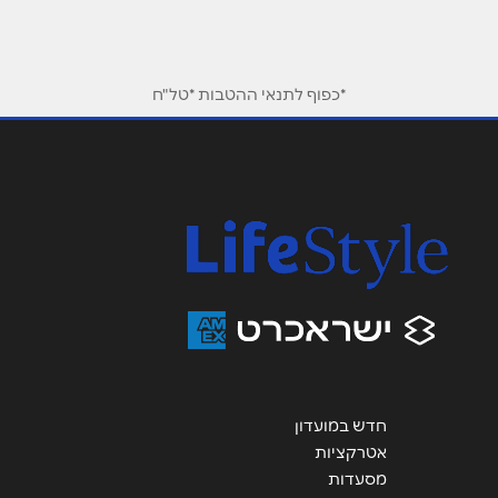
שם מלא
*
*כפוף לתנאי ההטבות *טל"ח
טלפון
*
אימייל
*
נושא
*
אנא חזרו אלי בקשר ל...
הודעה
*
חדש במועדון
אטרקציות
מסעדות