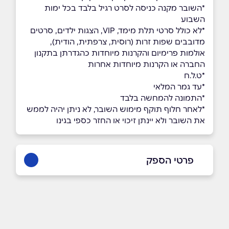
*השובר מקנה כניסה לסרט רגיל בלבד בכל ימות
השבוע
*לא כולל סרטי תלת מימד, VIP, הצגות ילדים, סרטים
מדובבים שפות זרות (רוסית, צרפתית, הודית),
אולמות פרימיום והקרנות מיוחדות כהגדרתן בתקנון
החברה או הקרנות מיוחדות אחרות
*ט.ל.ח
*עד גמר המלאי
*התמונה להמחשה בלבד
*לאחר חלוף תוקף מימוש השובר, לא ניתן יהיה לממש
את השובר ולא יינתן זיכוי או החזר כספי בגינו
פרטי הספק
chen@hotcinema.co.il
|
058-7206846
באתר
בפייסבוק
באינסטגרם