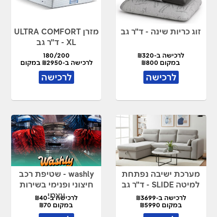
זוג כריות שינה - ד"ר גב
מזרן ULTRA COMFORT
XL - ד"ר גב
לרכישה ב-₪320
180/200
במקום ₪800
לרכישה ב-₪2950 במקום
₪5900
לרכישה
לרכישה
מערכת ישיבה נפתחת
washly - שטיפת רכב
למיטה SLIDE - ד"ר גב
חיצוני ופנימי בשירות
עצמי
לרכישה ב-₪3699
לרכישה ב-₪40
במקום ₪5990
במקום ₪70