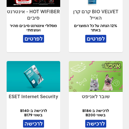
BIO VELVET קרם קרן
HOT WIFIBER - אינטרנט
האייל
סיבים
12% הנחה על כל המוצרים
מסלולי אינטרנט סיבים מהיר
באתר
ועוצמתי
לפרטים
לפרטים
שובר לאניפט
ESET Internet Security
לרכישה ב-₪184
לרכישה ב-₪140
בשווי ₪200
בשווי ₪179
לרכישה
לרכישה