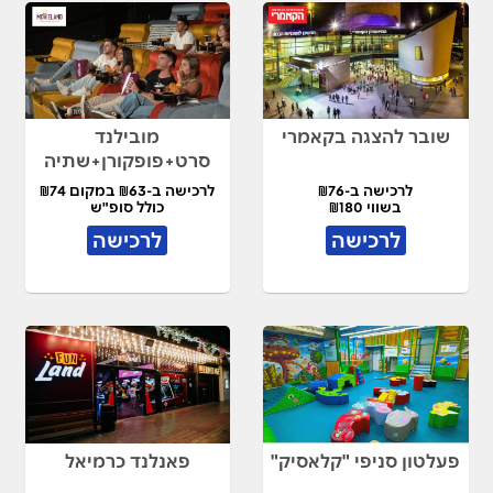
שובר להצגה בקאמרי
מובילנד
סרט+פופקורן+שתיה
לרכישה ב-₪76
לרכישה ב-₪63 במקום ₪74
בשווי ₪180
כולל סופ"ש
לרכישה
לרכישה
פעלטון סניפי "קלאסיק"
פאנלנד כרמיאל