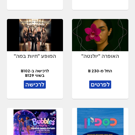
האופרה "יולנטה"
המופע "חיות במה"
החל מ-230 ₪
לרכישה ב-₪102
בשווי ₪129
לפרטים
לרכישה