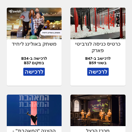
כרטיס כניסה לגרביטי
משחק באולינג ליחיד
פארק
לרכישב ב-₪47
לרכישה ב-₪34
בשווי ₪59
במקום ₪37
לרכישה
לרכישה
מרכז הרצל
ההצגה "המאהבת" -