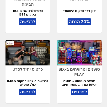
הבימה
ציון דרך ומקום היסטורי
כרטיס לרכישה ב-₪65
במקום ₪85
20% הנחה
לרכישה
טוענים ומרוויחים ב-SIX
כרטיס יחיד לסרט
PLAY
טעינה מ-₪100 = מתנה
לרכישה ב-₪39 במקום ₪48.5
+10% הנחה במעמד חיוב
כולל סופ"ש
לפרטים
לרכישה