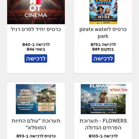
כרטיס לpirate water
כרטיס יחיד לסרט רגיל
park
לרכישה ב₪75
לרכישה ב-₪40
במקום ₪89
בשווי ₪46
לרכישה
לרכישה
אזל המלאי
FLOWERS - תערוכת
תערוכת "עולם החיות
הפרחים הגדולה
המופלא"
לרכישה ב-₪105
כרטיס לרכישה ב-₪93