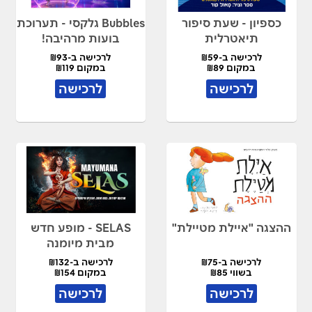
כספיון - שעת סיפור
Bubbles גלקסי - תערוכת
תיאטרלית
בועות מרהיבה!
לרכישה ב-₪59
לרכישה ב-₪93
במקום ₪89
במקום ₪119
לרכישה
לרכישה
ההצגה "איילת מטיילת"
SELAS - מופע חדש
מבית מיומנה
לרכישה ב-₪75
לרכישה ב-₪132
בשווי ₪85
במקום ₪154
לרכישה
לרכישה