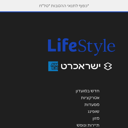
*כפוף לתנאי ההטבות *טל"ח
חדש במועדון
אטרקציות
מסעדות
שופינג
מזון
תיירות ונופש