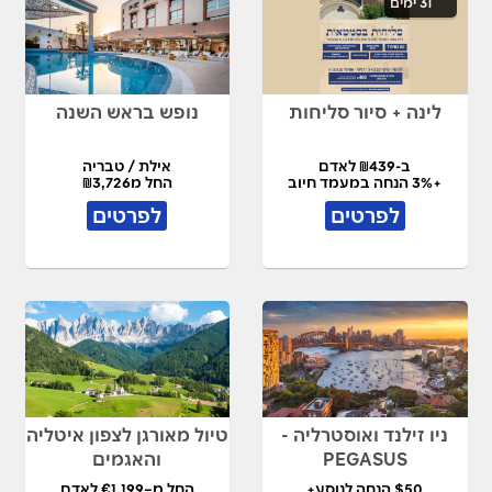
31 ימים
לינה + סיור סליחות
נופש בראש השנה
ב-₪439 לאדם
אילת / טבריה
+3% הנחה במעמד חיוב
החל מ₪3,726
לפרטים
לפרטים
ניו זילנד ואוסטרליה -
טיול מאורגן לצפון איטליה
PEGASUS
והאגמים
$50 הנחה לנוסע+
החל מ–€1,199 לאדם