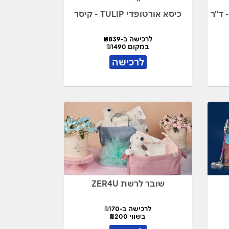
 EXTRA COMFORT XL - ד"ר
כיסא אורטופדי TULIP - קיסר
לרכישה ב-₪839
במקום ₪1490
לרכישה
שובר לרשת ZER4U
לרכישה ב-₪170
בשווי ₪200