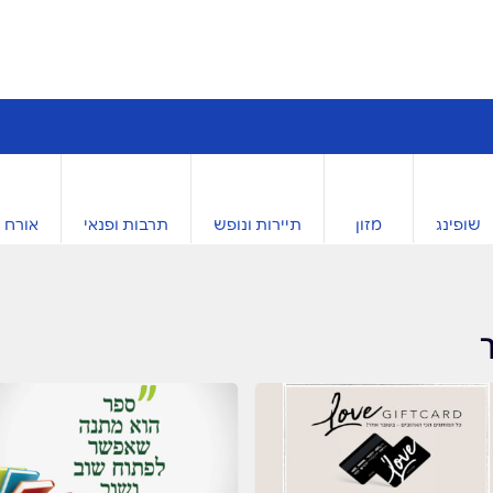
שופינג
מזון
תיירות ונופש
תרבות ופנאי
אורח ח
ך