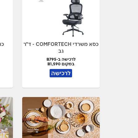
כסא משרדי COMFORTECH - ד"ר
כורס
גב
לרכישה ב-₪795
במקום ₪1,590
לרכישה