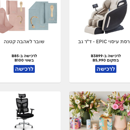
ת עיסוי EPIC - ד"ר גב
שובר לאהבה קטנה
לרכישה ב-₪3899
לרכישה ב-₪85
במקום ₪5,990
בשווי ₪100
לרכישה
לרכישה