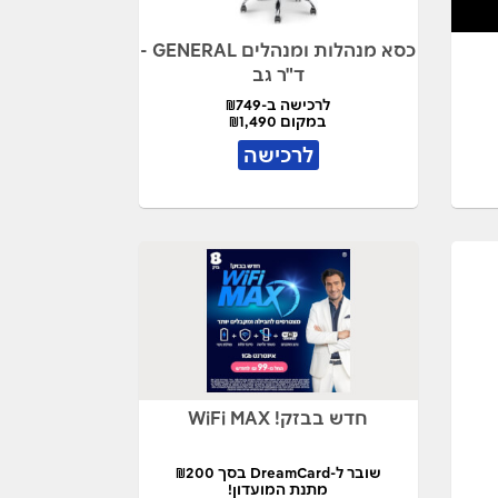
כסא מנהלות ומנהלים GENERAL -
ד"ר גב
לרכישה ב-₪749
במקום ₪1,490
לרכישה
חדש בבזק! WiFi MAX
שובר ל-DreamCard בסך ₪200
מתנת המועדון!