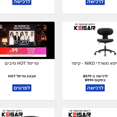
לרכישה
לרכישה
א משרדי NIKO - קיסר
טריפל HOT סיבים
לרכישה ב-₪579
מבצע טריפל HOT
במקום ₪990
לרכישה
לפרטים