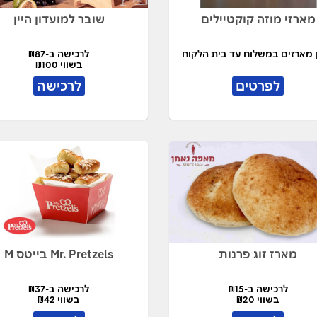
מארזי מוזה קוקטיילים
שובר למועדון היין
ן מארזים במשלוח עד בית הלקוח
לרכישה ב-₪87
בשווי ₪100
לפרטים
לרכישה
מארז זוג פרנות
Mr. Pretzels בייטס M
לרכישה ב-₪15
לרכישה ב-₪37
בשווי ₪20
בשווי ₪42