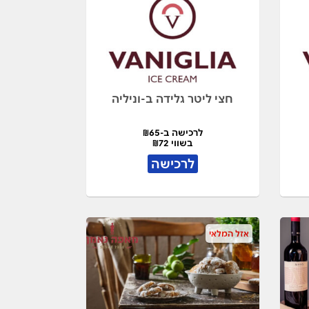
חצי ליטר גלידה ב-וניליה
לרכישה ב-₪65
בשווי ₪72
לרכישה
אזל המלאי