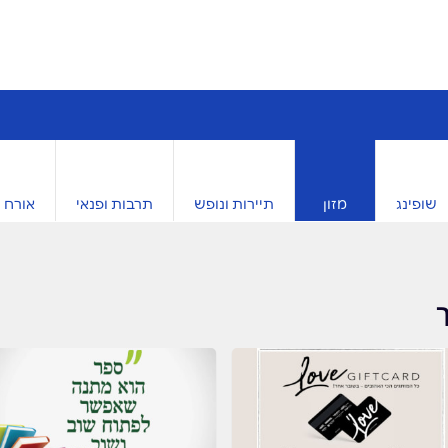
שופינג
מזון
תיירות ונופש
תרבות ופנאי
אורח ח
ך