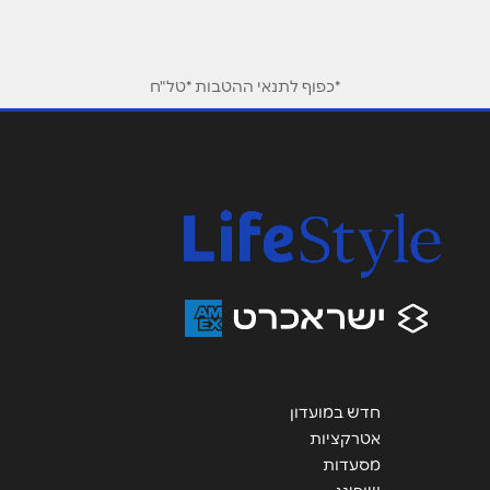
*כפוף לתנאי ההטבות *טל"ח
חדש במועדון
אטרקציות
מסעדות