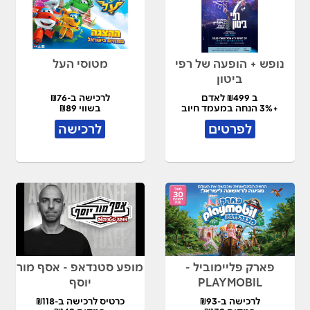
נופש + הופעה של רפי
מטוסי העל
ביטון
ב ₪499 לאדם
לרכישה ב-₪76
+3% הנחה במעמד חיוב
בשווי ₪89
לפרטים
לרכישה
פארק פליימוביל -
מופע סטנדאפ - אסף מור
PLAYMOBIL
יוסף
לרכישה ב-₪93
כרטיס לרכישה ב-₪118