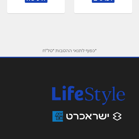
*כפוף לתנאי ההטבות *טל"ח