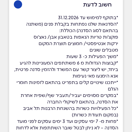
חשוב לדעת
*בתוקף למימוש עד 31.12.2026
*הסדנאות שלנו נפתחות בקבלת פנים (משתנה
בהתאם לסוג הסדנה) הכוללת:
פוקצ'ות טריות הנאפות בטאבון אבן/ נאצ'וס
ירקות אנטיפסטי/ חמוצים תוצרת המקום
מטבלים שונים
*משך הפעילות כ- 3 שעות
*קבוצות הגדולות מ 6 משתתפים המעוניינות להגיע
ביחד, יש ליצור קשר עם המשרד ולהזמין סדנה פרטית,
אנא הימנעו מאי נעימות
*ייתכנו שינויים קלים בתפריט בהתאם לזמינות חומרי
הגלם
*במקרים מסוימים יעביר/תעביר שף/שפית אחרת
את הסדנה, בהתאם לשיקולי החברה
*כל הפעילויות כשרות בהשגחת הרבנות תל אביב
(במקום תעודת כשרות)
*פחות מ- 7 ימי עסקים ועד 3 ימים עסקים לפני מועד
הסדנה – לא ניתן לבטל שובר השתתפות אלא לדחות