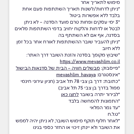
מימוש לתאריך אחר
*ניתן לדחות/לשנות תאריך השתתפות פעם אחת
בלבד ללא אפשרות ביטול
*3 ימי עסקים ופחות טרם מועד הסדנה – לא ניתן
לבטל או לדחות והלקוח יחויב בדמי השתתפות מלאים
בסדנה, אף אם לא השתתף בה
*ניתן להעביר שובר ההשתתפות לאורח אחר בכל זמן
ללא חיוב
*שיבוץ מקומך בסדנה והזנת השובר דרך האתר:
https://www.mevashlim.co.il
*פייסבוק:
מבשלים חוויה – הבית של סדנאות הבישול
*אינסטגרם:
mevashlim_havaya
*כתובת: דרך בן צבי 78 תל אביב (חניון עירוני חינמי
ממול בדרך בן צבי 75 תל אביב)
*לבירור יתרה בשובר
לחצו כאן
*התמונות להמחשה בלבד
*עד גמר המלאי
*ט.ל.ח
*לאחר חלוף תוקף מימוש השובר, לא ניתן יהיה לממש
את השובר ולא יינתן זיכוי או החזר כספי בגינו