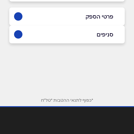
פרטי הספק
03-5588518
סניפים
באתר
בפייסבוק
באינסטגרם
תל אביב יפו
דרך בן צבי 78
03-5588518
שם מלא
*
טלפון
*
*כפוף לתנאי ההטבות *טל"ח
אימייל
*
נושא
*