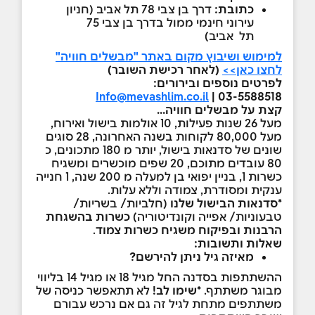
כתובת:
דרך בן צבי 78 תל אביב (חניון
עירוני חינמי ממול בדרך בן צבי 75
תל אביב)
למימוש ושיבוץ מקום באתר "מבשלים חוויה"
לחצו כאן>>
(לאחר רכישת השובר)
לפרטים נוספים ובירורים:
Info@mevashlim.co.il
03-5588518 |
קצת על מבשלים חוויה...
מעל 26 שנות פעילות, 10 אולמות בישול ואירוח,
מעל 80,000 לקוחות בשנה האחרונה, 28 סוגים
שונים של סדנאות בישול, יותר מ 180 מתכונים, כ
80 עובדים מתוכם, 20 שפים מוכשרים ומשגיח
כשרות 1, בניין יפואי בן למעלה מ 200 שנה, 1 חנייה
ענקית ומסודרת, צמודה וללא עלות.
*סדנאות הבישול שלנו
(חלביות/ בשריות/
טבעוניות/ אפייה וקונדיטוריה)
כשרות בהשגחת
הרבנות ובפיקוח משגיח כשרות צמוד
.
שאלות ותשובות
:
מאיזה גיל ניתן להירשם?
ההשתתפות בסדנה החל מגיל 18 או מגיל 14 בליווי
מבוגר משתתף.
*שימו לב!
לא תתאפשר כניסה של
משתתפים מתחת לגיל זה גם אם נרכש עבורם