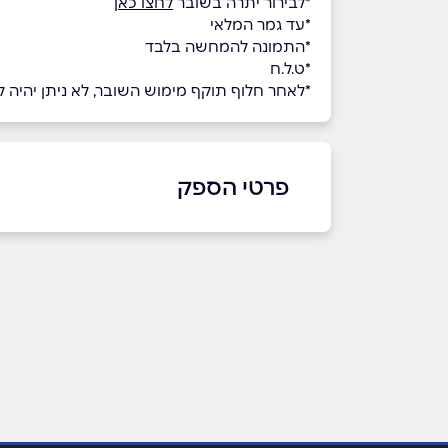
*לבירור יתרה בשובר
לחצו כאן
*עד גמר המלאי
*התמונה להמחשה בלבד
*ט.ל.ח
*לאחר חלוף תוקף מימוש השובר, לא ניתן יהיה 
פרטי הספק
שם מלא
*
טלפון
*
נושא
*