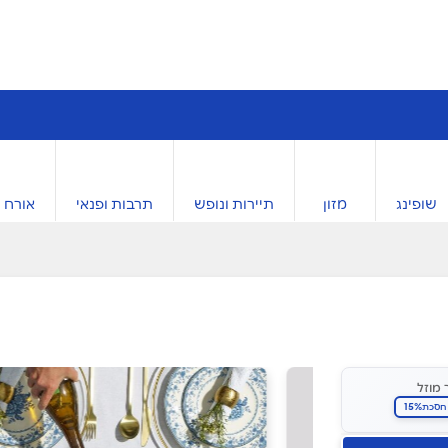
שופינג
מזון
תיירות ונופש
תרבות ופנאי
אורח ח
 מוזל
15%
חסכת