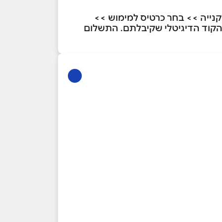
- CHECK OUT באתר. לאחר מכן יש לבחור תשלום באמצעות GIFT CARD/תווי קנייה >> בחר כרטיס למימוש >>
ש הינו 13 הספרות שבגב הכרטיס או הקוד הדיגיטלי שקיבלתם. התשלום