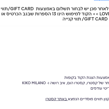
יש לעבור לאזור ה
אמצעי תשלום באמצעות LOVE GIFT CARD >> הקוד למימו
מצעות הצגת הקוד בקופות
טרו, קסטרו הום, איב רושה ו- KIKO MILANO
יטי עודפים
נון תווים מוסדיים הנמצא
באתר קסטרו