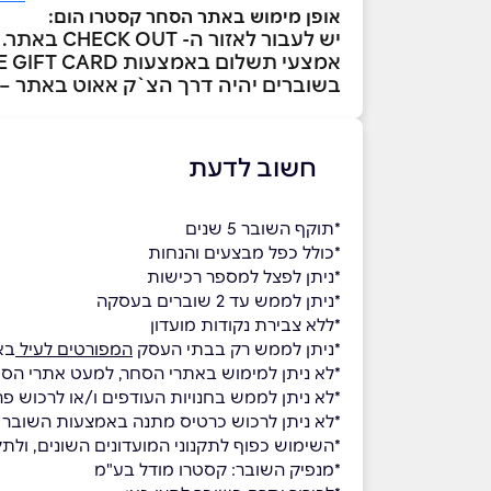
אופן מימוש באתר הסחר קסטרו הום:
בשוברים יהיה דרך הצ`ק אאוט באתר – GIFT CARD/ תווי קנייה
חשוב לדעת
*תוקף השובר 5 שנים
*כולל כפל מבצעים והנחות
*ניתן לפצל למספר רכישות
*ניתן לממש עד 2 שוברים בעסקה
*ללא צבירת נקודות מועדון
*ניתן לממש רק בבתי העסק
המפורטים לעיל
בא
*לא ניתן למימוש באתרי הסחר, למעט אתרי הסחר של קס
*לא ניתן לממש בחנויות העודפים ו/או לרכוש פר
*לא ניתן לרכוש כרטיס מתנה באמצעות השובר
*השימוש כפוף לתקנוני המועדונים השונים, ולתק
*מנפיק השובר: קסטרו מודל בע"מ