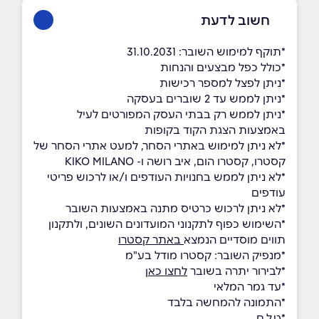
חשוב לדעת
*תוקף למימוש השובר: 31.10.2031
*כולל כפל מבצעים והנחות
*ניתן לפצל למספר רכישות
*ניתן לממש עד 2 שוברים בעסקה
*ניתן לממש רק בבתי העסק המפורטים לעיל
באמצעות הצגת הקוד בקופות
*לא ניתן למימוש באתרי הסחר, למעט אתרי הסחר של
קסטרו, קסטרו הום, איב רושה ו- KIKO MILANO
*לא ניתן לממש בחנויות העודפים ו/או לרכוש פריטי
עודפים
*לא ניתן לרכוש כרטיס מתנה באמצעות השובר
*השימוש כפוף לתקנוני המועדונים השונים, ולתקנון
תווים מוסדיים הנמצא
באתר קסטרו
*מנפיק השובר: קסטרו מודל בע"מ
*לבירור יתרה בשובר
לחצו כאן
*עד גמר המלאי
*התמונה להמחשה בלבד
*ט.ל.ח