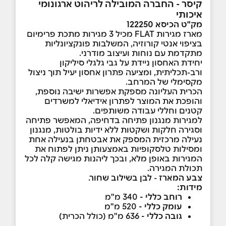
קיסר - החברה המובילה לריהוט ארגונומי
איכותי
מק"ט הכיסא 122250
מארז מגירות FLAT מכיל 3 מגירות מתכת פרימיום
בציפוי אנטי קורוזיה, ה
משלבות פונקציונליות
מתקדמת עם נוחות ועיצוב מודרני.
יחידת האחסון ניידת על גבי גלגלי סיליקון
ורב-תכליתית, ומציעה פתרון אחסון יעיל תוך ניצול
מקסימלי של המרחב.
הכרית העליונה מספקת אפשרות ישיבה נוספת,
והופכת את המוצר לפתרון אידיאלי למשרדים
קטנים וחללי עבודה משותפים.
למגירות מנגנון פתיחה בדחיפה, המאפשר פתיחה
וסגירה חלקות ושקטות ללא ידיות בולטות, מנגנון
נעילה מרכזית המספק את אבטחתן בנעילה אחת
ומסילות טלסקופיות באמצעותן ניתן לפתוח את
המגירות באופן מלא, ובכך ליהנות מגישה קלה לכל
תכולת המגירה.
צבע המארז
-
לבן בשילוב שחור.
מידות:
רוחב כללי -
340 מ"מ
עומק כללי -
520 מ"מ
גובה כללי -
636 מ"מ (כולל הכרית)