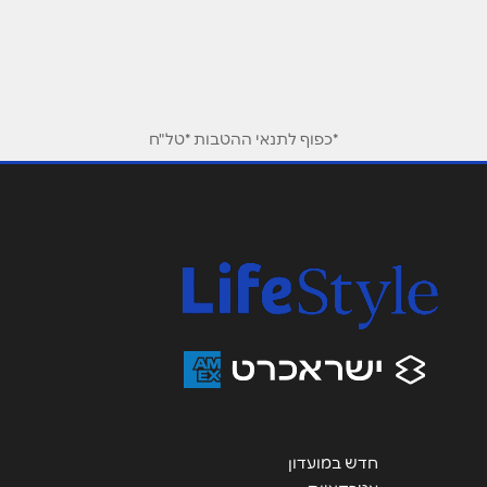
המרץ 6) זמני פתיחה ימים א'-ה' בין השעות
09:00-17:00, יום ו' בין השעות 09:00-13:00
שם מלא
*
טלפון
*
*כפוף לתנאי ההטבות *טל"ח
אימייל
*
נושא
*
אנא חזרו אלי בקשר ל...
הודעה
*
חדש במועדון