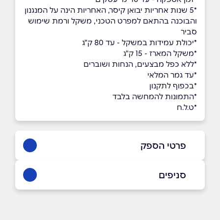
*5 שנות אחריות יבואן קיסר, האחריות הינה על המנגנון
והבוכנה בהתאם למפרט הטכני, משקל ורמת שימוש
סביר
*יכולת עמידות במשקל - עד 80 ק"ג
*משקל המארז - 15 ק"ג
*ללא כפל מבצעים, הנחות ושוברים
*עד גמר המלאי
*בכפוף לתקנון
*התמונות להמחשה בלבד
*ט.ל.ח
פרטי הספק
053-3384533
|
072-3319650
סניפים
באתר
בפייסבוק
באינסטגרם
אולם תצוגה
פתח תקווה ז'בוטינסקי 110 (כניסה דרך רחוב