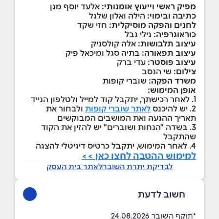
מפיק ראשי וייעוץ אומנותי:
אלעד יוסף מגן
כתיבה ובימוי:
הילה ואלון שלגל
לחנים והפקה מוסיקלית:
חזי שקד
כוראוגרפיה:
גילי גבל
עיצוב תלבושות:
אלה קולסניק
עיצוב תפאורה:
בתיה סגל ומיכאל פיק
עיצוב פוסטר:
עדי ברק
צילום:
שי הנסב
משרד הפקה:
שוברי קופות
אופן המימוש:
1. לאחר רכישתך, יתקבל קוד למייל ולטלפון הנייד
2. יש להיכנס
לאתר שוברי קופות
ולבחור את
תאריך ההגעה ואת המושבים המבוקשים
3. בשדה "הנחות ושוברים" יש להזין את הקוד
שהתקבל
4. לאחר המימוש, יתקבל כרטיס דיגיטלי להצגה
למימוש ההטבה לחצו כאן >>
לבדיקת יתרת השובר
לאתר בית העסק
חשוב לדעת
*תוקף השובר 24.08.2026