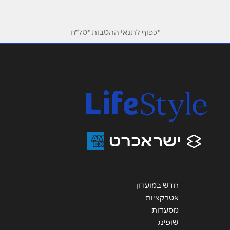
שם מלא
*
*כפוף לתנאי ההטבות *טל"ח
טלפון
*
אימייל
*
נושא
*
אנא חזרו אלי בקשר ל...
הודעה
*
חדש במועדון
אטרקציות
מסעדות
שופינג