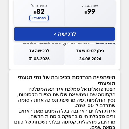
שווי הטבה
מחיר מוזל
82
99
₪
₪
17%
חסכת
לרכישה >
מחיר מוזל
— זכאות עד 5 שוברים לחודש קלנדרי
ניתן למימוש עד
לרכישה עד
31.08.2026
24.08.2026
היפהפייה הנרדמת בכיכובה של נתי הגעתי
הופעתי
הצטרפו אלינו אל ממלכת אגדיתא הממלכה
הקסומה שם נפגוש את שלושת הפיות הקסומות,
נסיך החלומות, פיה מרשעת ונסיכה אחת קסומה
שתרדם ל-100 שנה.
אגדת הילדים האהובה בכל הזמנים מאת האחים
גרים מקבלת חיים בהפקה בימתית חדשה,
מרהיבה, מוזיקלית, קסומה ובלתי נשכחת של פעם
במאה שנים.