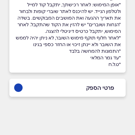
*אופן המימוש: לאחר רכישתך, יתקבל קוד למייל
ולטלפון הנייד. יש להיכנס לאתר שוברי קופות ולבחור
את תאריך ההגעה ואת המושבים המבוקשים. בשדה
"הנחות ושוברים" יש להזין את הקוד שהתקבל. לאחר
המימוש, יתקבל כרטיס דיגיטלי להצגה.
*לאחר חלוף תוקף מימוש השובר, לא ניתן יהיה לממש
את השובר ולא יינתן זיכוי או החזר כספי בגינו
*התמונות להמחשה בלבד
*עד גמר המלאי
*ט.ל.ח
פרטי הספק
03-7598899
באתר
בפייסבוק