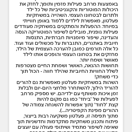
באמצעות מרחב פעילות מזמין ותומך, לחזק את
היכולות המוטוריות והקוגניטיביות של כל ילד
ולתרום לבטחונו העצמי. השהייה במשחקיות
פעלטון, מאפשרת לילדים ללמוד באופן חווייתי
במיוחד. ההפעלות והמתקנים במשחקיה מעודדים
פעילות גופנית, מובילים לשיפור המוטוריקה הגסה
והעדינה, שיפור מיומנויות חברתיות, התנסות
חיובית באתגרים, התגברות על מכשולים ועוד ועוד.
כל אלה תורמים כמובן להערכה העצמית של הילד,
מחזקים את בטחונו העצמי והופכים אותו לילד
מאושר ושמח יותר.
תחושות ההנאה, האושר ושמחת החיים מצטרפות
לשלל החוויות החיוביות שהילד חווה - הכול תוך
כדי משחק!
השהות במשחקיות פעלטון מאפשרות גם להורים
להוריד הילוך, להשתחרר מלחצי היום-יום ולבלות
זמן איכות משותף עם ילדיהם. יש מספיק מרחב
לפעילות של 'ביחד' כמו גם מקום להיות
קצת 'לחוד' (תוך אפשרות להשגחה צמודה של
ההורים מפינת הקפיטריה...).
מתוך תפיסה זו, פעלטון משקיעה רבות בייצור,
פיתוח ותכנון משחקיות מתקדמות וחדשניות תוך
שאיפה לשיפור מתמיד ושיתופי פעולה עם יועצים