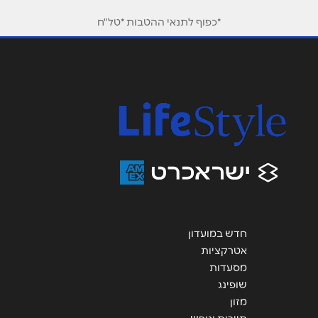
טלפון
*
*כפוף לתנאי ההטבות *טל"ח
אימייל
*
נושא
*
אנא חזרו אלי בקשר ל...
הודעה
*
חדש במועדון
אטרקציות
מסעדות
שליחה
שופינג
מזון