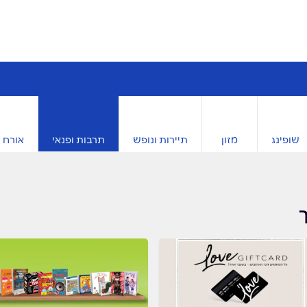
שופינג
מזון
תיירות ונופש
תרבות ופנאי
אורח ח
ך