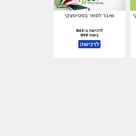
י
שובר לספר בסטימצקי
לרכישה ב-₪63
בשווי ₪98
לרכישה