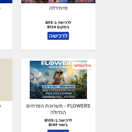
סינדרלה
כ
לרכישה ב-₪93
במקום ₪124
לרכישה
אזל המלאי
FLOWERS - תערוכת הפרחים
מ
הגדולה
לרכישה ב-₪105
בשווי ₪149