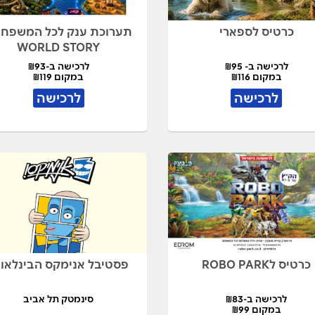
כרטיס לספארי
תערוכת ענק לכל המשפחה
WORLD STORY
לרכישה ב- ₪95
לרכישה ב-₪93
במקום ₪116
במקום ₪119
לרכישה
לרכישה
כרטיס לROBO PARK
פסטיבל אנימקס הבינלאומ
לרכישה ב-₪83
סינמטק תל אביב
במקום ₪99