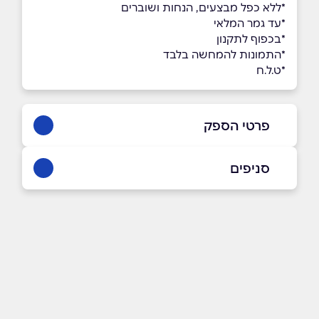
*ללא כפל מבצעים, הנחות ושוברים
*עד גמר המלאי
*בכפוף לתקנון
*התמונות להמחשה בלבד
*ט.ל.ח
פרטי הספק
053-3384533
|
072-3319650
סניפים
באתר
בפייסבוק
באינסטגרם
אולם תצוגה
פתח תקווה ז'בוטינסקי 110 (כניסה דרך רחוב
המרץ 6) זמני פתיחה ימים א'-ה' בין השעות
09:00-17:00, יום ו' בין השעות 09:00-13:00
שם מלא
*
טלפון
*