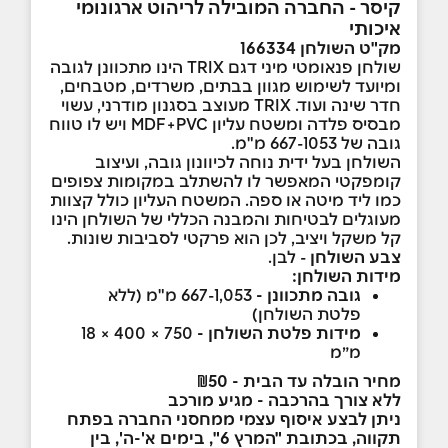
קיסר - החברה המובילה לריהוט ארגונומי
איכותי
מק"ט השולחן 166334
שולחן פנאומטי מיני דגם TRIX הינו מתכוונן לגובה
ומיועד לשימוש מגוון בבתים, משרדים, מטבחים,
חדר שינה ועוד. TRIX מעוצב בסגנון מודרני, עשוי
מבסיס פלדה ומשטח עליון MDF+PVC ויש לו טווח
גובה של 667-1053 מ"מ.
השולחן בעל ידית נוחה לכיוונון גובה, ועיצוב
קומפקטי המאפשר לו להשתלב במקומות צפופים
כמו ליד מיטה או ספה. המשטח העליון כולל קצוות
מעוגלים לבטיחות והמבנה הכללי של השולחן הינו
קל משקל ויציב, לכן הוא פרקטי לסביבות שונות.
צבע השולחן
- לבן.
מידות השולחן:
גובה מתכוונן -
667-1,053 מ"מ (ללא
פלטת השולחן)
מידות פלטת השולחן -
750 × 400 × 18
מ״מ
מחיר הובלה עד הבית - ₪50
ללא צורך בהרכבה - מגיע מורכב
ניתן לבצע איסוף עצמי ממחסני החברה בפתח
תקווה, בכתובת "המרץ 6", בימים א'-ה', בין