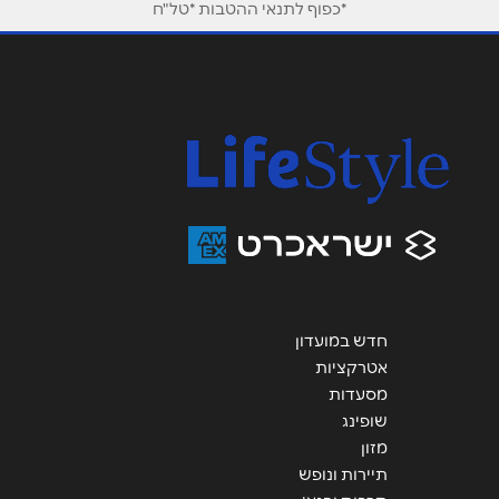
*כפוף לתנאי ההטבות *טל"ח
אימייל
*
נושא
*
אנא חזרו אלי בקשר ל...
הודעה
*
חדש במועדון
אטרקציות
שליחה
מסעדות
שופינג
מזון
תיירות ונופש