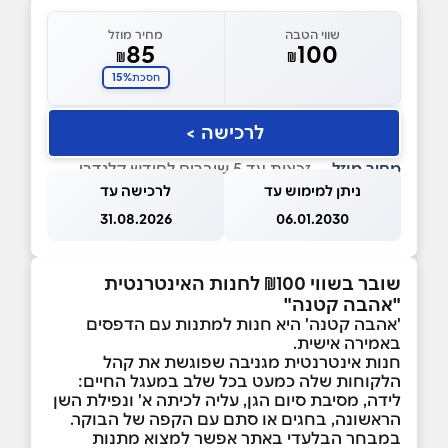
שווי הטבה
מחיר מוזל
85
100
₪
₪
15%
חסכת
לרכישה >
מחיר מוזל
— זכאות עד 5 שוברים לחודש קלנדרי
ניתן למימוש עד
לרכישה עד
31.08.2026
06.01.2030
שובר בשווי ₪100 לחנות האינטרנטית
"אהבה קטנה"
'אהבה קטנה' היא חנות למתנות עם הדפסים
באמירה אישית.
חנות אינטרנטית מגניבה שפוגשת את קהל
הלקוחות שלה כמעט בכל שלב במעגל החיים:
לידה, מסיבת סיום הגן, עליה לכיתה א' ונפילת השן
הראשונה, בחגים או סתם עם הקפה של הבוקר.
במבחר הבלעדי באתר אפשר למצוא מתנות