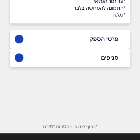
*עד גמר המלאי
*התמונה להמחשה בלבד
*ט.ל.ח
פרטי הספק
באינסטגרם
בוואטסאפ
סניפים
בני ברק
כנרת 15
שם מלא
*
טלפון
*
אימייל
*
*כפוף לתנאי ההטבות *טל"ח