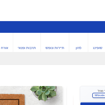
שופינג
מזון
תיירות ונופש
תרבות ופנאי
אורח ח
 מוזל
15%
חסכת