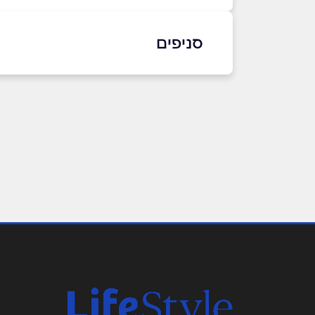
באינסטגרם
בוואטסאפ
סניפים
בני ברק
שם מלא
*
כנרת 15
טלפון
*
נושא
*
אנא חזרו אלי בקשר ל...
הודעה
*