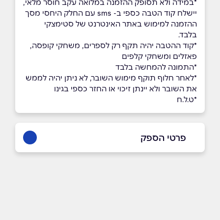
*במידה ולא תסופק ההזמנה במלואה עקב חוסר מלאי,
יישלח קוד הטבה כספי ב- sms עם החלק היחסי מסך
ההזמנה למימוש באתר האינטרנט של סטימצקי
בלבד.
*קוד ההטבה יהיה תקף רק לספרים, משחקי קופסה,
פאזלים ומשחקי קלפים
*התמונה להמחשה בלבד
*לאחר חלוף תוקף מימוש השובר, לא ניתן יהיה לממש
את השובר ולא יינתן זיכוי או החזר כספי בגינו
*ט.ל.ח
פרטי הספק
באתר
בפייסבוק
באינסטגרם
שם מלא
*