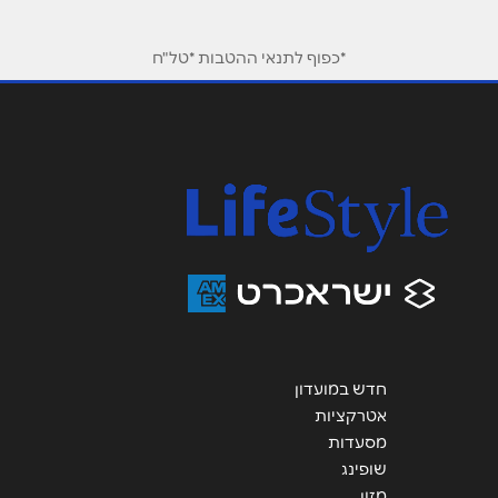
טלפון
*
*כפוף לתנאי ההטבות *טל"ח
אימייל
*
נושא
*
אנא חזרו אלי בקשר ל...
הודעה
*
חדש במועדון
אטרקציות
מסעדות
שליחה
שופינג
מזון