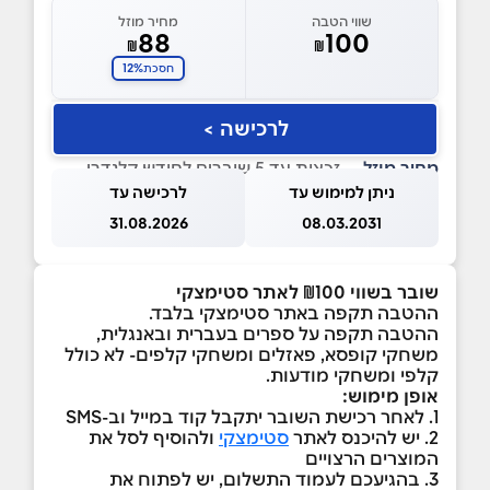
שווי הטבה
מחיר מוזל
88
100
₪
₪
12%
חסכת
לרכישה >
מחיר מוזל
— זכאות עד 5 שוברים לחודש קלנדרי
ניתן למימוש עד
לרכישה עד
31.08.2026
08.03.2031
שובר בשווי ₪100 לאתר סטימצקי
ההטבה תקפה באתר סטימצקי בלבד.
ההטבה תקפה על ספרים בעברית ובאנגלית,
משחקי קופסא, פאזלים ומשחקי קלפים- לא כולל
קלפי ומשחקי מודעות.
אופן מימוש:
1. לאחר רכישת השובר יתקבל קוד במייל וב-SMS
2. יש להיכנס לאתר
סטימצקי
ולהוסיף לסל את
המוצרים הרצויים
3. בהגיעכם לעמוד התשלום, יש לפתוח את