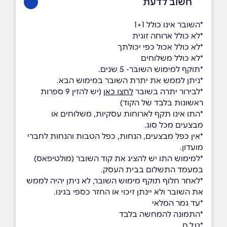
חשוב לדעת
*השובר אינו כולל 1+1
*לא כולל ארוחה זוגית
*לא כולל אכול כפי יכולתך
*לא כולל משלוחים
*תוקף למימוש השובר- 5 שנים.
*ניתן לממש את יתרת השובר במימוש הבא.
*לבירור יתרה בשובר
לחצו כאן
(יש להזין 9 ספרות
ראשונות בלבד של הקוד)
*התו אינו תקף לארוחות עסקיות, משלוחים או
מבצעים מכל סוג.
*אין כפל מבצעים, הנחות, כפל הטבות והנחות לחברי
מועדון.
*למימוש התו יש להציג את קוד השובר (מולטיפאס)
במעמד התשלום בבית העסק.
*לאחר חלוף תוקף מימוש השובר, לא ניתן יהיה לממש
את השובר ולא יינתן זיכוי או החזר כספי בגינו.
*עד גמר המלאי
*התמונה להמחשה בלבד
*ט.ל.ח