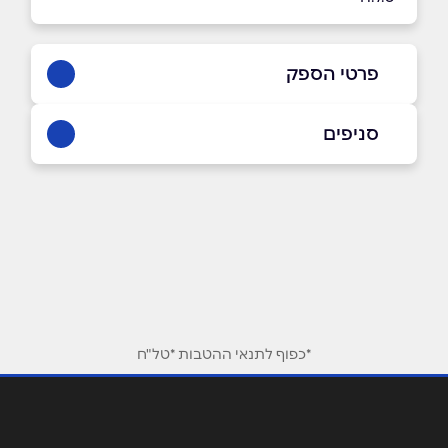
פרטי הספק
08-851-9999
סניפים
באתר
בפייסבוק
באינסטגרם
רחובות
הרצל 220
08-851-9999
שם מלא
*
טלפון
*
*כפוף לתנאי ההטבות *טל"ח
אימייל
*