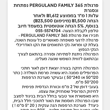
פרגולת PERGULAND FAMILY 365 נפתחת
ונסגרת
עלות 1 מ"ר בממוצע ₪1,612 ולאחר
הנחה ₪1,500 (מינימום ₪23,500)
בנוסף, 5% הנחה אוטומטית במעמד חיוב
טלפון לקבלת הצעה-
055-5574704
תכירו את פרגולת PERGULAND FAMILY 365 -
פרגולה לרגעי משפחה מאושרים כל עונות השנה,
בעלת קו ומראה נקי התואמים את הקו האדריכלי
הנקי הנפוץ.
הפרגולה ניתנת לפתיחה וסגירה בהתאם לצורך
ובהתאם לזווית השמש שנעה מעלינו.
הפרגולה חזקה בצורה יוצאת דופן לאור חתכי
הפרופילים ממנה היא עשויה מרמת השלדה ( כתר
120*50 או 240*50 ) ובעיקר מערכת הרפפות
200*50 מ"מ.
בעובי דופן של 2 מ"מ וכוורת הנדסית פנימית
לחיזוק הפרופיל שמחזיק את עצמו.
היא מאפשרת אור טבעי בחלל הבית בניגוד למצב
שבו הפרגולה חוסמת את האור לתוככי חלל הבית,
כיצד? מערכת הרפפות הנה ענקית ( 20 *5 ס"מ ! )