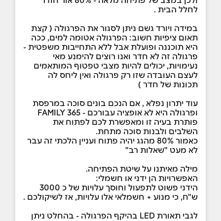
ולכן במצב של פתיחה מלאה - 80% אור חודר
לחלל הבית .
במידה ויורד גשם ניתן לסגור את הפרגולה ( קצת
תאום ציפיות חשוב: הפרגולה אטומה למים, ככה
היא תוכננה ופועלת אבל ללא התחייבות משפטית -
פרגולה זה לא חדר ואנו רוצים להימנע מאי
נעימויות, יכולים להיות מצבי טפטוף המותאמים
לעצם העובדה שזו רק פרגולה ואין ליחס לה
תכונות של חדר )
עוד יתרון נפלא , אם הנכם בונים סוכה במרפסת
ופרגולה היא לא אופציה עבורכם - FAMILY 365
פותרת בעיה זו ומאפשרת לכם לפתוח את
השלבים ולבנות סוכה מתחת.
כאמור 80% מהגג יהיה פתוח ועניין הלכתי זה עבר
לא מעט "שאלות רב"
מילה מאיתנו על שיטת הפתיחה.
האפשרויות הן ידני או חשמלי:
הידני פשוט לתפעול וחוסך עלויות של כ 3000
ש"ח, כי מנוע + חשמלאי אלו עלויות, אז לשיקולכם .
לגבי תאורת LED בהיקף הפרגולה - בהחלט ניתן