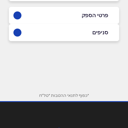
פרטי הספק
055-5574704 / info@perguland.co.il
סניפים
באתר
בפייסבוק
ביוטיוב
קריית אתא
מתחם ידידה התעשייה 41
055-5574704
שם מלא
*
טלפון
*
*כפוף לתנאי ההטבות *טל"ח
אימייל
*
נושא
*