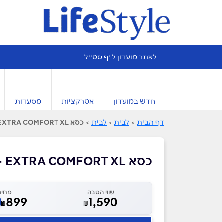
לאתר מועדון לייף סטייל
חדש במועדון
אטרקציות
מסעדות
דף הבית
>
לבית
>
לבית
>
כסא EXTRA COMFORT XL - ד"ר גב
כסא EXTRA COMFORT XL - ד"ר גב
שווי הטבה
מחיר
899
1,590
₪
₪