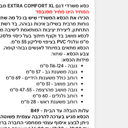
כסא משרדי דגם EXTRA COMFORT XL מבית ד"ר גב - החברה הגדולה והותיקה בישראל למוצרי בריאות, נוחות ואיכות חיים
המחיר הינו מחיר מסובסד
הכירו את הכסא המשרדי שיש בו כל מה שח
נוחות מרבית בשילוב איכות גבוהה, בד רשת
התחתון, ליצירת יציבות המותאמת לישיבה מ
מ"מ וגלגלי PVC בציפוי סיליקון 55 מ"מ.
הכסא מתאים במיוחד לאנשים גבוהי קומה.
צבע הכסא
- שחור.
מידות הכסא:
גובה - 116-124 ס"מ
גובה משענת גב - 57 ס"מ
רוחב כולל משענות הידיים - 69 ס"מ
רוחב מושב - 51 ס"מ
גובה מושב מהרצפה - 47-55 ס"מ
רוחב גלגלים - 60 ס"מ
רוחב משענת ראש - 28 ס"מ
עלות הובלה עד הבית - ₪49
הכסא מגיע בערכה להרכבה עצמית פשוטה ו