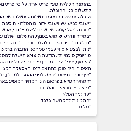
בהזמנה הכוללת מעל פריט אחד, על כל פריט נו
לתשלום בגין ההובלה.
הובלה חריגה בתוספת תשלום - תשלום של הת
*ישובי כביש 90 וישובי אזור ים המלח - תוספת מחיר בהצעת מחיר ישירה מול הספק
*הובלה מעל קומה שלישית ללא מעלית / אפשרות שימ
*במידה ונדרש שימוש במנוף, התשלום ישולם על
*תוספת מחיר בגין הובלה מיוחדת, במידה ותידר
מ-"יוניק סוכנויו
/ איסוף, יש להציג במחסן על מנת לקבל את הה
האיסוף יהיה מוכן בהתאם לזמן האספקה המצוין
*אין צורך בתיאום מראש לפני ההגעה למחסן, זמני האיסוף עצמי הינ
*המחיר המלא בפרסום הינו המחיר המופיע באתר
*ללא כפל מבצעים והטבות
*עד גמר המלאי
*התמונות להמחשה בלבד
*ט.ל.ח