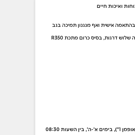
בהתאמה אישית ואף מנגנון תמיכה בגב
לכסא מושב בד וקצף חיתוך בעל כיסוי פלסטיק, משענות יד פלסטיק המתכווננות למעלה ולמטה, מנגנון נעילה שלוש דרגות, בסיס כרום מתכת R350
ניתן לבצע איסוף עצמי ממחסני החברה בראש העין - אזור התעשיה פארק לב הארץ (ב-WAZE - "קבוצת קאופמן 1"), בימים א'-ה', בין השעות 08:30