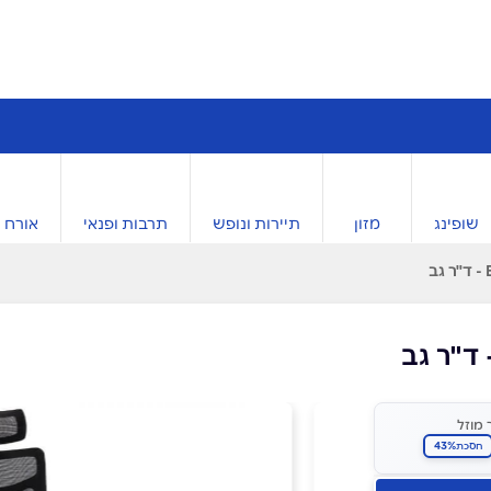
שופינג
מזון
תיירות ונופש
תרבות ופנאי
אורח ח
 מוזל
43%
חסכת