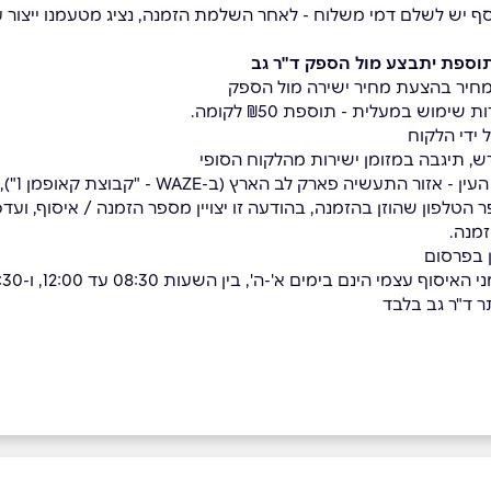
סף יש לשלם דמי משלוח - לאחר השלמת הזמנה, נציג מטעמנו ייצור 
וספת יתבצע מול הספק ד"ר גב
וש במעלית - תוספת ₪50 לקומה.
 ידי הלקוח
ש, תיגבה במזומן ישירות מהלקוח הסופי
ת". הודעת ה-SMS תישלח למספר הטלפון שהוזן בהזמנה, בהודעה זו יצויין מספר הזמנה 
זמנה.
 בפרסום
ם בימים א'-ה', בין השעות 08:30 עד 12:00, ו-12:30 עד 16:00
 ד"ר גב בלבד