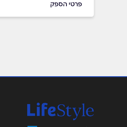
פרטי הספק
03-6032777
באתר
בפייסבוק
באינסטגרם
שם מלא
*
טלפון
*
נושא
*
אנא חזרו אלי בקשר ל...
הודעה
*