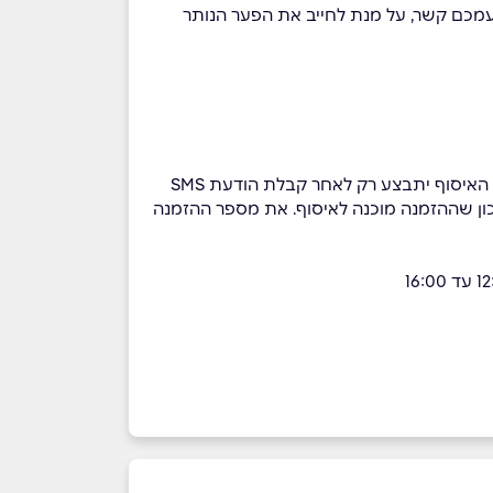
עמכם קשר, על מנת לחייב את הפער הנותר
*ניתן לבצע איסוף עצמי ממחסני החברה בראש העין - אזור התעשיה פארק לב הארץ (ב-WAZE - "קבוצת קאופמן 1"), האיסוף יתבצע רק לאחר קבלת הודעת SMS
/ איסוף, ועדכון שההזמנה מוכנה לאיסוף. את מספר ההזמנה