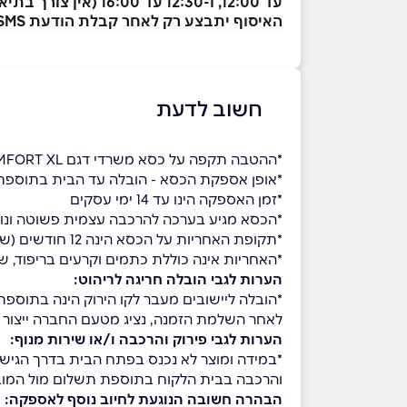
עד 12:00, ו-12:30 עד 16:00 ׁ(אין צורך בתיאום מראש).
האיסוף יתבצע רק לאחר קבלת הודעת SMS מ-"יוניק סוכנויות", בה מצוין מספר הזמנה / איסוף ועדכון על כך שההזמנה מוכנה.
חשוב לדעת
*ההטבה תקפה על כסא משרדי דגם EXTRA COMFORT XL בצבע שחור בלבד
*אופן אספקת הכסא - הובלה עד הבית בתוספת ₪49 / איסוף עצמי ממחסני החברה בראש הע
*זמן האספקה הינו עד 14 ימי עסקים
*הכסא מגיע בערכה להרכבה עצמית פשוטה ונו
*תקופת האחריות על הכסא הינה 12 חודשים (שנה) מיום האספקה
*האחריות אינה כוללת כתמים וקרעים בריפוד, ש
הערות לגבי הובלה חריגה לריהוט:
*הובלה ליישובים מעבר לקו הירוק הינה בתוספת ₪150, הובלה ליישובי אילת (מאזור שדה בוקר ודרומה) הינה בתוספת 0
לאחר השלמת הזמנה, נציג מטעם החברה ייצור 
הערות לגבי פירוק והרכבה ו/או שירות מנוף:
*במידה ומוצר לא נכנס בפתח הבית בדרך הגישה 
והרכבה בבית הלקוח בתוספת תשלום מול המו
הבהרה חשובה הנוגעת לחיוב נוסף לאספקה: