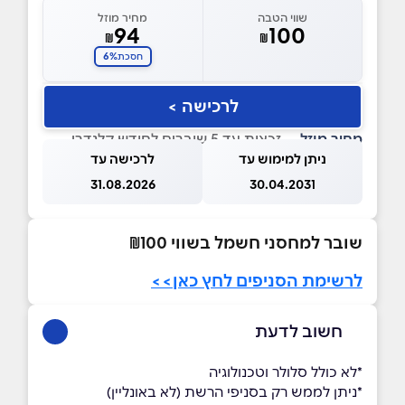
שווי הטבה
מחיר מוזל
94
100
₪
₪
6%
חסכת
לרכישה >
מחיר מוזל
— זכאות עד 5 שוברים לחודש קלנדרי
ניתן למימוש עד
לרכישה עד
31.08.2026
30.04.2031
שובר למחסני חשמל בשווי ₪100
לרשימת הסניפים לחץ כאן>>
חשוב לדעת
*לא כולל סלולר וטכנולוגיה
*ניתן לממש רק בסניפי הרשת (לא באונליין)