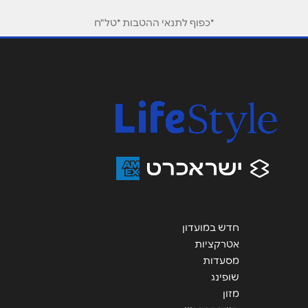
*כפוף לתנאי ההטבות *טל"ח
אימייל
*
נושא
*
אנא חזרו אלי בקשר ל...
הודעה
*
חדש במועדון
שליחה
אטרקציות
מסעדות
שופינג
מזון