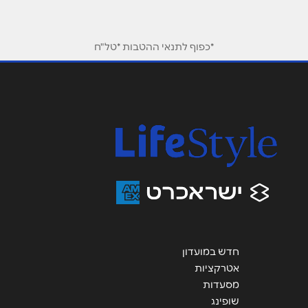
שם מלא
*
*כפוף לתנאי ההטבות *טל"ח
טלפון
*
אימייל
*
נושא
*
אנא חזרו אלי בקשר ל...
הודעה
*
חדש במועדון
אטרקציות
מסעדות
שופינג