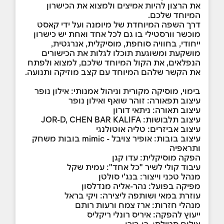
את הרצון להיות אמיצים ולמצוא את הכישרון
המיוחד שלכם.
דרך השפה המיוחדת של מיומנה ועל ידי קאסט
מוכשר וורסטילי בו גם לכל אחד ואחת יש כישרון
ייחודי, בחוויה סוחפת, מוסיקלית, אנרגטית,
מושקעת ומשוגעת תוכלו לגלות את הכישורים
הנפלאים, את הקול המיוחד שלכם, למצוא ולפתח
את הקשר שלהם המיוחד עם קצב מוזיקה ותנועה.
בימוי, מוסיקה מקורית וניהול אמנותי: אילון נופר
עיצוב תפאורה: זוהר שואף ואילון נופר
עיצוב תאורה: ניתאי דורון
עיצוב תלבושות: JOR-D, CHEN BAR KALIFA
עיצוב אביזרים: טליה אוטולנגי
עיצוב בובות: אופיר צויבל - mimic בובות משחק
ותראפיה
הפקה מוסיקלית: עדו קגן
עיבוד קולי לשיר "כל אחד": עמית שקל
מנהל טכני וייצור: בנג'י סולטן
מפיקה בפועל: נהר-אליה מנדלסון
עוזרת במאי ושותפה ליצירה: ויקי בראל
מנהלי חזרות: ארז צמח ורעות רותם
ייעוץ להפקה: איריס רונלי ריקליס
צילום סטילס: רן בירן