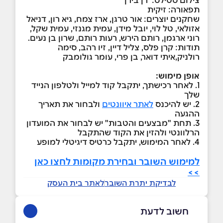
תפאורה: זיקית
שחקנים יוצרים: אור טרגן, ארז צמח, גיא רון, דניאל
אזולאי, טל לוי, יובל מידן, עמית מגנזי, עמית שקל,
רוני ארגמן, רותם הירש, רעות רותם, שרון בן נעים.
תודות: קרן פלס, צליל דיין, זיו רהב, סימה
רולניק,איתי דואר, בן פרי, עומר גולומבק
אופן מימוש:
1. לאחר רכישתך, יתקבל קוד למייל ולטלפון הנייד
שלך
2. יש להיכנס
לאתר איוונטים
ולבחור את תאריך
ההגעה
3. תחת "מבצעים והטבות" יש לבחור את המועדון
הרלוונטי ולהזין את הקוד שהתקבל
4. לאחר המימוש, יתקבל כרטיס דיגיטלי למופע
למימוש השובר ובחירת מקומות לחצו כאן
>>
לבדיקת יתרת השובר
לאתר בית העסק
חשוב לדעת