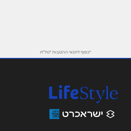
הוד השרון
רמתיים 21
שם מלא
*
0775328604
טלפון
*
*כפוף לתנאי ההטבות *טל"ח
אימייל
*
נושא
*
אנא חזרו אלי בקשר ל...
הודעה
*