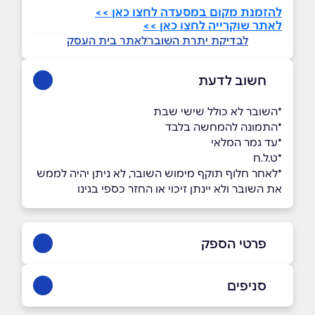
להזמנת מקום במסעדה לחצו כאן >>
לאתר שוקרייה לחצו כאן >>
לבדיקת יתרת השובר
לאתר בית העסק
חשוב לדעת
*השובר לא כולל שישי שבת
*התמונה להמחשה בלבד
*עד גמר המלאי
*ט.ל.ח
*לאחר חלוף תוקף מימוש השובר, לא ניתן יהיה לממש
את השובר ולא יינתן זיכוי או החזר כספי בגינו
פרטי הספק
באתר
בפייסבוק
באינסטגרם
סניפים