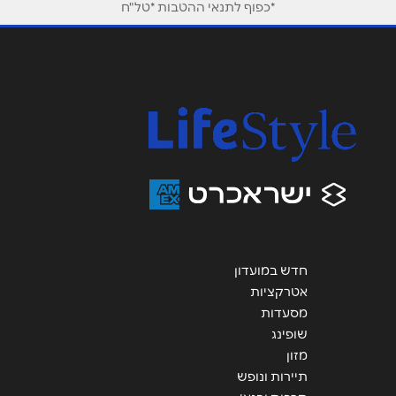
*כפוף לתנאי ההטבות *טל"ח
חדש במועדון
אטרקציות
מסעדות
שופינג
מזון
תיירות ונופש