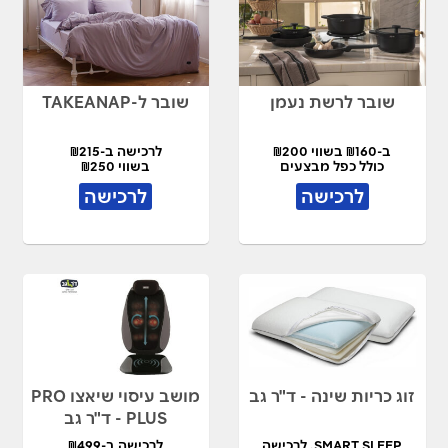
שובר לרשת נעמן
שובר ל-TAKEANAP
ב-₪160 בשווי ₪200
לרכישה ב-₪215
כולל כפל מבצעים
בשווי ₪250
לרכישה
לרכישה
זוג כריות שינה - ד"ר גב
מושב עיסוי שיאצו PRO
PLUS - ד"ר גב
SMART SLEEP, לרכישה
לרכישה ב-₪499