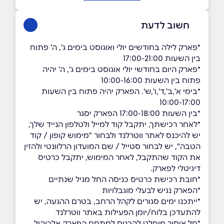
חשוב לדעת
*פארק לילה בחודשים יולי ואוגוסט בימים ג', ה' פתוח
בין השעות 17:00-21:00
*פארק היום בחודשי יולי אוגוסט בימים ג', ה' יהיה
פתוח בין השעות 10:00-16:00
*בימי א',ב',ד',ו',ש'. הפארק יהיה פתוח בין השעות
10:00-17:00
*בין השעות 17:00-18:00 הפארק יסגר
*לאחר רכישתך, יתקבל קוד למייל ולטלפון הנייד שלך,
יש להיכנס לאתר ווטרלנד ולבחור "מימוש קופון / קוד
הטבה", יש לבחור סטייל / שם המועדון הרלוונטי ולהזין
את הקוד שהתקבל, לאחר המימוש, יתקבל כרטיס
דיגיטלי לפארק.
*חובת רכישת כרטיס כניסה החל מגיל שנתיים
*הפארק נגיש לבעלי מוגבלויות
*ייתכנו ימים סגורים לקהל הרחב, בטרם ההגעה, יש
להתעדכן בלוח/יומן הפעילות באתר ווטרלנד
*חל איסור מוחלט להכניס למתחם הפארק אלכוהול