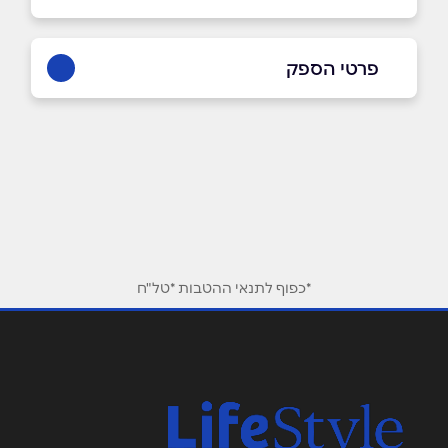
פרטי הספק
באתר
שם מלא
*
טלפון
*
*כפוף לתנאי ההטבות *טל"ח
אימייל
*
נושא
*
אנא חזרו אלי בקשר ל...