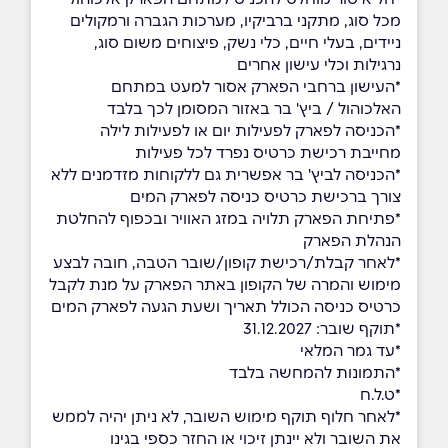
מכל סוג, מתקני ברביקיו, מערכות הגברה ורמקולים
ניידים, בעלי חיים, כלי נשק, פיצוחים משום סוג,
נרגילות וכלי עישון אחרים
*העישון ברחבי הפארק אסור למעט במתחם
האלכוהול / ביץ' בר באזור המסומן לכך בלבד
*הכניסה לפארק לפעילות יום או לפעילות לילה
מחייבת רכישת כרטיס נפרד לכל פעילות
*הכניסה לביץ' בר אפשרית גם ללקוחות מזדמנים ללא
צורך ברכישת כרטיס כניסה לפארק המים
*פתיחת הפארק תלויה במזג האוויר ובכפוף להחלטת
הנהלת הפארק
*לאחר קבלת/רכישת קופון/שובר הטבה, חובה לבצע
מימוש והמרה של הקופון באתר הפארק על מנת לקבל
כרטיס כניסה הכולל תאריך ושעת הגעה לפארק המים
*תוקף שובר: 31.12.2027
*עד גמר המלאי
*התמונות להמחשה בלבד
*ט.ל.ח
*לאחר חלוף תוקף מימוש השובר, לא ניתן יהיה לממש
את השובר ולא יינתן זיכוי או החזר כספי בגינו