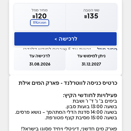
שווי הטבה
מחיר מוזל
120
135
₪
₪
11%
חסכת
לרכישה >
מחיר מוזל
— זכאות עד 5 שוברים לחודש קלנדרי
ניתן למימוש עד
לרכישה עד
31.08.2026
31.12.2027
כרטיס כניסה לווטרלנד - פארק המים אילת
פעילויות לחודשי הקיץ:
בימים ב' ג' ד' ו' ושבת
בשעה 13:00 בועות סבון.
בשעה 14:00 סדנת הדלי המתהפך – נושא פרסים.
בשעה 15:00 מסיבת קצף מטורפת.
פארק מים חדשני, דיגיטלי ויחיד מסוגו בישראל!