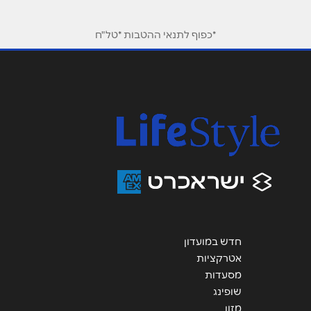
טלפון
*
*כפוף לתנאי ההטבות *טל"ח
אימייל
*
נושא
*
אנא חזרו אלי בקשר ל...
הודעה
*
חדש במועדון
אטרקציות
שליחה
מסעדות
שופינג
מזון