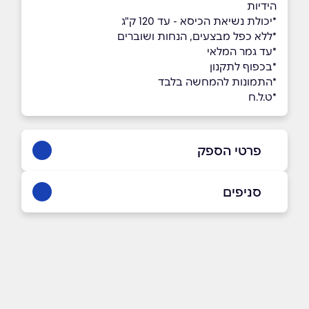
הידיות
*יכולת נשיאת הכיסא - עד 120 ק"ג
*ללא כפל מבצעים, הנחות ושוברים
*עד גמר המלאי
*בכפוף לתקנון
*התמונות להמחשה בלבד
*ט.ל.ח
פרטי הספק
053-3384533
|
072-3319650
סניפים
באתר
בפייסבוק
באינסטגרם
אולם תצוגה
פתח תקווה ז'בוטינסקי 110 (כניסה דרך רחוב
המרץ 6) זמני פתיחה ימים א'-ה' בין השעות
09:00-17:00, יום ו' בין השעות 09:00-13:00
שם מלא
*