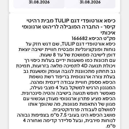
31.08.2026
31.08.2026
כיסא אורטופדי דגם TULIP מבית רהיטי
קיסר - החברה המובילה לריהוט ארגונומי
איכותי
מק"ט הכיסא 166682
כיסא אורטופדי דגם TULIP, שם דגש חזק על
נוחות ופונקציונליות ומבטיח חוויית ישיבה יוצאת
דופן לישיבה ממושכת של עד 8 שעות.
עם תכונות כמו משענות ידיים בעלות כיסוי רך
ויכולת תנועה 4D לתמיכה מלאה בזרועות, תמיכת
גב תחתון מתכווננת לגובה ועומק ומשענת גב
בעלת צורה ארגונומית בריפוד רשת נושמת
הכיסא מספק חוויית עבודה דינמית ומהנה.
המנגנון הרגיש למשקל בעל 4 מצבי נעילה,
מאפשר חופש תנועה בישיבה והטיה סינכרונית.
הכיסא מציע פתרון ארגונומי מעודן ועכשווי עם
מגוון של התאמות מגוונות, מה שהופך אותו
למושלם לעבודה פרודוקטיבית.
מושב הכיסא הינו בעובי 7.5 ס"מ בצפיפות גבוהה
לנוחות מירבית, ובעל סליידר קדימה ואחורה 4
ס"מ.