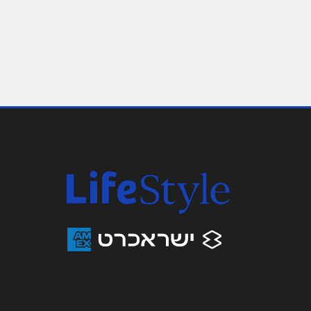
חוות הגמלים נחל של
שם מלא
*
08-6370022
טלפון
*
נושא
*
אנא חזרו אלי בקשר ל...
הודעה
*