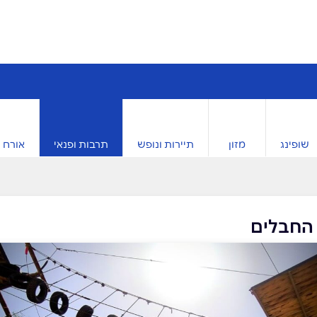
שופינג
מזון
תיירות ונופש
תרבות ופנאי
אורח ח
החבלים