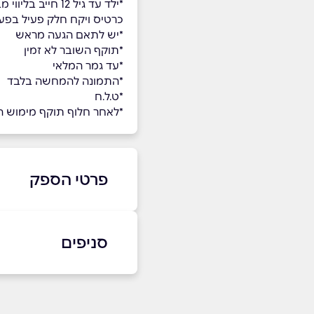
*ילד עד גיל 12 חייב בליווי מבוגר צמוד מעל גיל 18 (המבוגר ירכוש
כרטיס ויקח חלק פעיל בפעי
*יש לתאם הגעה מראש
*תוקף השובר לא זמין
*עד גמר המלאי
*התמונה להמחשה בלבד
*ט.ל.ח
*לאחר חלוף תוקף מימוש השו
פרטי הספק
08-6370022
סניפים
באתר
בפייסבוק
אילת