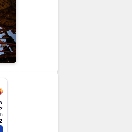
פ
2)
חו
 ₪