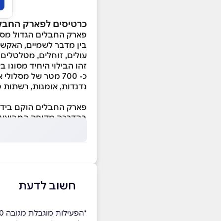
כרטיסים לפארק החבלי
פארק החבלים הגדול מסוג
בין מדבר לשמיים, האקשן
עולים, זוחלים, מטלטלים,
זהו הבילוי היחיד מסוגו 
כ- 700 מטר של מסלולי אקשן ב 3 רמות קושי:
נדנדות, אומגות, רשתות ט
פארק החבלים הוקם בידע 
בהדרכה מקיפה המבוצעת 
חשוב לדעת
*הפעילות מוגבלת מגובה 1.20 מטר, מגיל 6+ ועד משקל 120 ק"ג