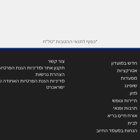
מה אילת
אימייל
*
*כפוף לתנאי ההטבות *טל"ח
צור קשר
חדש במועדון
תקנון אתר ומדיניות הגנת הפרטיו
אטרקציות
הצהרת נגישות
מסעדות
מדיניות הגנת הפרטיות האחודה ש
שופינג
ישראכרט
מזון
תיירות ונופש
תרבות ופנאי
אורח חיים בריא
שליחה
לבית
הנחות במעמד החיוב