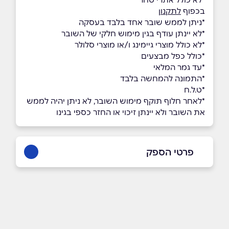
בכפוף
לתקנון
*ניתן לממש שובר אחד בלבד בעסקה
*לא יינתן עודף בגין מימוש חלקי של השובר
*לא כולל מוצרי גיימינג ו/או מוצרי סלולר
*כולל כפל מבצעים
*עד גמר המלאי
*התמונה להמחשה בלבד
*ט.ל.ח
*לאחר חלוף תוקף מימוש השובר, לא ניתן יהיה לממש
את השובר ולא יינתן זיכוי או החזר כספי בגינו
פרטי הספק
3383*
באתר