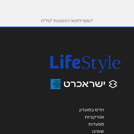
שם מלא
*
*כפוף לתנאי ההטבות *טל"ח
טלפון
*
אימייל
*
נושא
*
אנא חזרו אלי בקשר ל...
הודעה
*
חדש במועדון
אטרקציות
מסעדות
שופינג