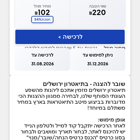
שווי הטבה
מחיר מוזל
102
220
₪
₪
54%
חסכת
לרכישה >
מחיר מוזל
— זכאות עד 5 שוברים לחודש קלנדרי
ניתן למימוש עד
לרכישה עד
31.08.2026
31.12.2026
שובר להצגה - בתיאטרון ירושלים
תיאטרון ירושלים מזמין אתכם ליהנות מהשפע
העונתי הסוחף שלנו, לבחירה ממגוון ההצגות הכי
מדוברות בביצוע מיטב התיאטראות בארץ במחיר
משתלם במיוחד!
אופן מימוש:
לאחר הרכישה יתקבל קוד למייל ולטלפון הנייד
יש להיכנס לאתר, לבחור תאריך ומושבים ולבחור
בסוג כרטיס "הכנס כרטיס הנחה/שובר/מנוי"