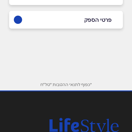
פרטי הספק
02-5605755
באתר
בפייסבוק
באינסטגרם
ביוטיוב
*כפוף לתנאי ההטבות *טל"ח
שם מלא
*
טלפון
*
אימייל
*