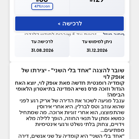
47%
חסכת
לרכישה >
מחיר מוזל
— זכאות עד 5 שוברים לחודש קלנדרי
ניתן למימוש עד
לרכישה עד
31.08.2026
31.12.2026
שובר להצגה "אחד בלי השני" - יצירתו של
אופק לוי
קומדיה רומנטית חדשה מאת אופק לוי, יוצא האח
הגדול וזוכה פרס נשיא המדינה בתיאטרון הלאומי
הבימה!
ענבל מגיעה לשכור את הדירה של אריק רגע לפני
שהוא עוזב וטס לברלין. היא אחרי אירוסין
שהתפוצצו, הוא אחרי זוגיות ארוכה. מה שמתחיל
כמשא ומתן על תנאי החוזה, הופך ללילה מלא
וידויים, צחוק בלתי נשלט ורגעי אינטימיות
מפתיעים…
״אחד בלי השני״ היא קומדיה על שני אנשים, דירה