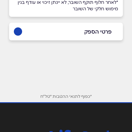
*לאחר חלוף תוקף השובר, לא יינתן זיכוי או עודף בגין
מימוש חלקי של השובר
פרטי הספק
שם מלא
*
טלפון
*
*כפוף לתנאי ההטבות *טל"ח
אימייל
*
נושא
*
אנא חזרו אלי בקשר ל...