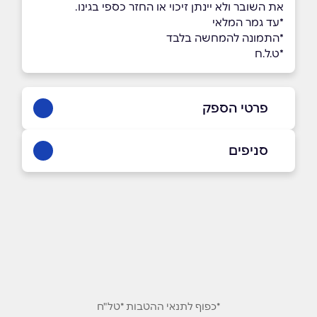
את השובר ולא יינתן זיכוי או החזר כספי בגינו.
*עד גמר המלאי
*התמונה להמחשה בלבד
*ט.ל.ח
פרטי הספק
באתר
בפייסבוק
באינסטגרם
סניפים
אשקלון
מרכז מסחרי גלובוס סנטר אשקלון צומת,
שם מלא
*
מבקיעים
08-6672070
טלפון
*
ירושלים
אימייל
*
*כפוף לתנאי ההטבות *טל"ח