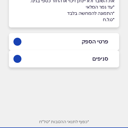
את השובר ולא יינתן זיכוי או החזר כספי בגינו.
*עד גמר המלאי
*התמונה להמחשה בלבד
*ט.ל.ח
פרטי הספק
03-9342510
סניפים
באתר
בפייסבוק
באינסטגרם
פתח תקווה
גורדון 28
03-9342510
שם מלא
*
טלפון
*
*כפוף לתנאי ההטבות *טל"ח