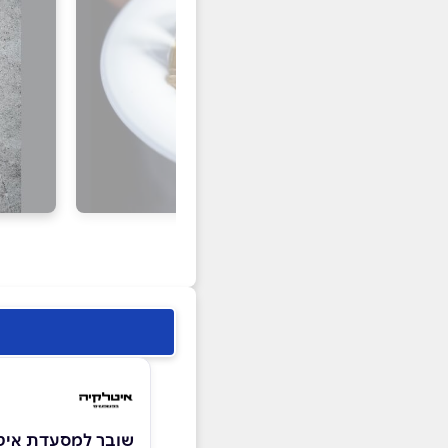
שובר למסעדת איט