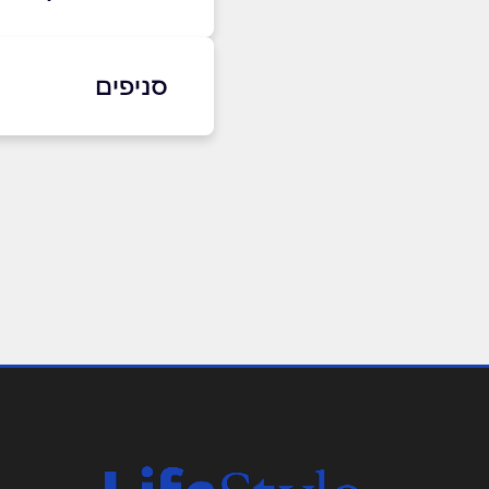
באתר
בפייסבוק
סניפים
תל אביב יפו
שם מלא
*
עולי ציון 16
0515531525
טלפון
*
נושא
*
אנא חזרו אלי בקשר ל...
הודעה
*