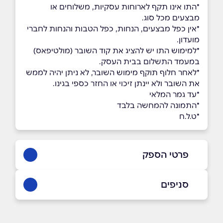
*התו אינו תקף לארוחות עסקיות, משלוחים או
מבצעים מכל סוג.
*אין כפל מבצעים, הנחות, כפל הטבות והנחות לחברי
מועדון.
*למימוש התו יש להציג את קוד השובר (מולטיפאס)
במעמד התשלום בבית העסק.
*לאחר חלוף תוקף מימוש השובר, לא ניתן יהיה לממש
את השובר ולא יינתן זיכוי או החזר כספי בגינו.
*עד גמר המלאי
*התמונה להמחשה בלבד
*ט.ל.ח
פרטי הספק
04-999-7373
סניפים
באתר
בפייסבוק
באינסטגרם
כרמיאל