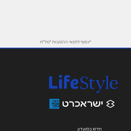
שדרות קק"ל 92,
04-999-7373
שם מלא
*
טלפון
*
*כפוף לתנאי ההטבות *טל"ח
אימייל
*
נושא
*
אנא חזרו אלי בקשר ל...
הודעה
*
חדש במועדון