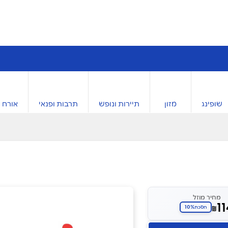
שופינג
מזון
תיירות ונופש
תרבות ופנאי
אורח ח
מחיר מוזל
1
10%
₪
חסכת