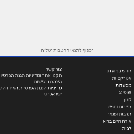
אימייל
*
*כפוף לתנאי ההטבות *טל"ח
צור קשר
חדש במועדון
תקנון אתר ומדיניות הגנת הפרטיו
אטרקציות
הצהרת נגישות
מסעדות
מדיניות הגנת הפרטיות האחודה ש
שופינג
ישראכרט
מזון
תיירות ונופש
תרבות ופנאי
אורח חיים בריא
לבית