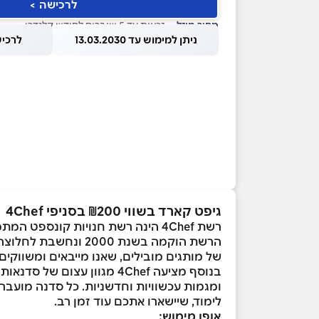
לרכישה >
מחיר מוזל
— זכאות עד 5 שוברים לחודש קלנדרי
ניתן למימוש עד 13.03.2030
לרכישה עד
גיפט קארד בשווי ₪200 בסניפי 4Chef
רשת 4Chef הינה רשת חנויות קונספט המתמחה בציוד, כלים ואביזרים לחובבי בישול.
הרשת הוקמה בשנת 00
של מותגים מובילים, שאנו מייבאים ומשווקים, ביניהם: Zenker, Crafond, Kunhrikon, Tefal, Arcos, Food Appeal
בנוסף מציעה 4Chef מגוון 
לימוד, שיישארו אתכם עוד זמן רב.
אופן מימוש: