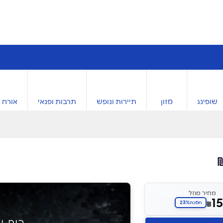
שופינג
מזון
תיירות ונופש
תרבות ופנאי
אורח ח
מחיר מוזל
1
23%
₪
חסכת