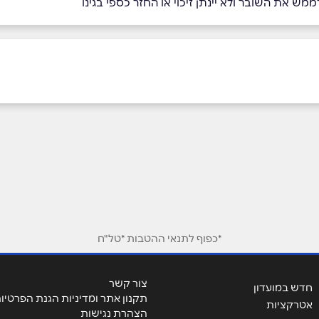
מש את השובר ולא יינתן זיכוי או החזר כספי בגינו
אימייל
*
*כפוף לתנאי ההטבות *טל"ח
צור קשר
חדש במועדון
תקנון אתר ומדיניות הגנת הפרטיו
אטרקציות
הצהרת נגישות